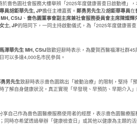
10時於嗇色園社會服務大樓舉辨「2025年度健康普查日啟動禮」
員胡鉅華先生, JP
擔任主禮嘉賓。
鄭勇男先生
及
胡鉅華專員
在
, CStJ
、
嗇色園董事會副主席兼社會服務委員會主席陳燦輝
士, JP
的陪同下，一同主持啟動儀式，為「2025年度健康普
先生 MH, CStJ
致歡迎辭時表示，為慶賀西醫福澤社群4
可以多達4,000名市民參與。
鄭勇男先生
致辭時表示嗇色園跳出「被動治療」的限制，堅持「
時了解自身健康狀況，真正實現「早發現、早預防、早期介入」
分享自己作為嗇色園醫療服務使用者的經歷，表示嗇色園醫療服
；同時亦希望透過舉辦「健康檢查日」或其他以健康為主題的活