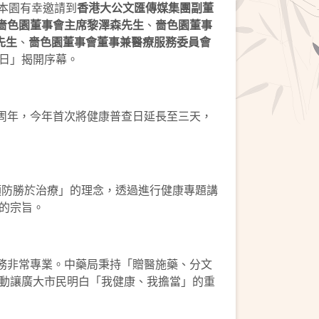
，本園有幸邀請到
香港大公文匯傳媒集團副董
嗇色園董事會主席黎澤森先生
、
嗇色園董事
先生
、
嗇色園董事會董事兼醫療服務委員會
查日」揭開序幕。
5周年，今年首次將健康普查日延長至三天，
預防勝於治療」的理念，透過進行健康專題講
的宗旨。
務非常專業。中藥局秉持「贈醫施藥、分文
動讓廣大市民明白「我健康、我擔當」的重