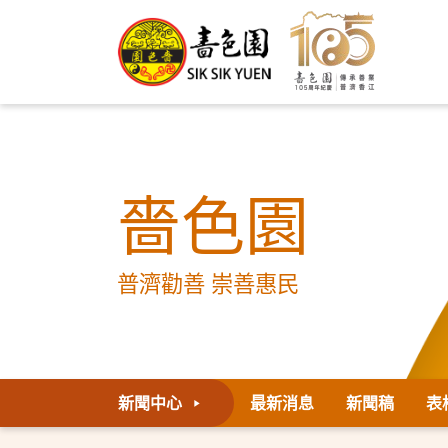
嗇色園
普濟勸善 崇善惠民
新聞中心
最新消息
新聞稿
表