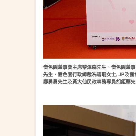
嗇色園董事會主席黎澤森先生
、
嗇色園董事
先生
、
嗇色園行政總裁冼碧珊女士, JP
及
嗇
鄭勇男先生
及
黃大仙民政事務專員胡鉅華先生,