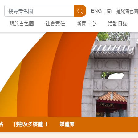
搜尋關鍵字
搜尋
ENG
简
追蹤嗇色園
關於嗇色園
社會責任
新聞中心
活動日誌
格
刊物及多媒體
媒體廊