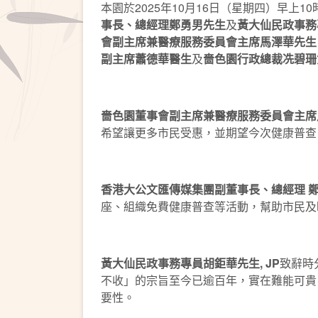
本園於2025年10月16日（星期四）早上
事長、總經理鄭勇男先生
及
黃大仙民政事務專
會副主席兼醫療服務委員會主席馬澤華先生 MH
副主席蕭德華醫生
及
嗇色園行政總裁冼碧珊女
嗇色園董事會副主席兼醫療服務委員會主席馬澤華
希望讓更多市民受惠，並期望今次健康普查日
香港大公文匯傳媒集團副董事長、總經理 
座、組織免費健康普查等活動，幫助市民及
黃大仙民政事務專員胡鉅華先生, JP
致辭時
不收」的宗旨至今已逾百年，實在難能可貴
要性。