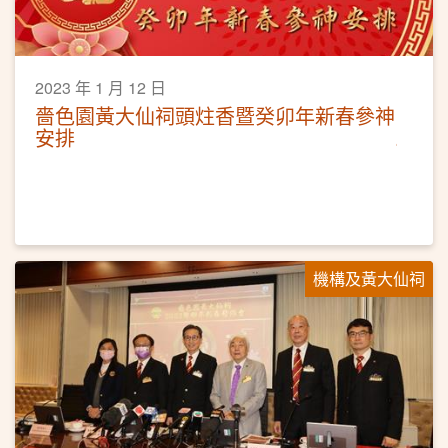
2023 年 1 月 12 日
嗇色園黃大仙祠頭炷香暨癸卯年新春參神
安排
機構及黃大仙祠