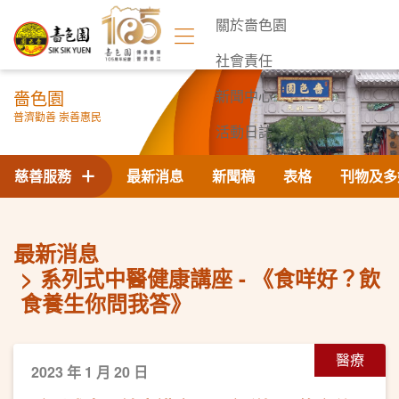
關於嗇色園
社會責任
嗇色園
新聞中心
普濟勸善 崇善惠民
活動日誌
聯絡我們
慈善服務
最新消息
新聞稿
表格
刊物及多
最新消息
系列式中醫健康講座 - 《食咩好？飲
食養生你問我答》
醫療
2023 年 1 月 20 日