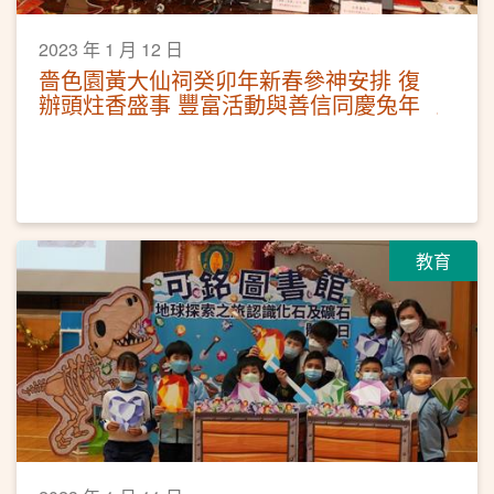
2023 年 1 月 12 日
嗇色園黃大仙祠癸卯年新春參神安排 復
辦頭炷香盛事 豐富活動與善信同慶兔年
教育