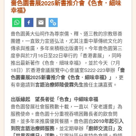
嗇色園書展2025新書推介會《色食．細味
幸福》
嗇色園黃大仙祠作為尊崇儒、釋、道三教的宗教慈善
團體，一直致力宣道弘法，尤其注重中華傳統文化的
傳承與推廣，多年來積極出版書刊。今年嗇色園第三
度參與於7月16日至22日舉行的「香港書展」，同時
推出最新著作《色食．細味幸福》，並於今天（7月
18日）於香港會議展覽中心會議室S222-223舉辦
「嗇
色園書展2025新書推介會《色食．細味幸福》」
，更
有幸邀請到
言語治療師陸俊霖先生
擔任主講嘉賓。
出版緣起 望長者從「色食」中細味幸福
嗇色園發展社會服務數十載，一直以「安老護耆」為
服務使命。嗇色園十分重視吞嚥困難長者的飲食問
題，並多年來推廣優質餐膳。嗇色園自
2010年起引入
到院言語治療師服務
，並定期舉辦
「廚師交流日」及
「世界吞嚥日」活動
，又跟社區分享特色食譜。廚師