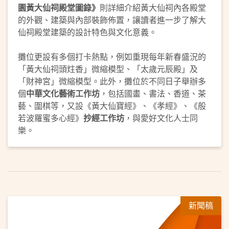
園黃大仙祠殿堂圖錄》
則詳細介紹黃大仙祠內各殿堂
的外觀、建築與內部裝飾佈置，讓讀者進一步了解大
仙祠殿堂建築的設計特色與文化意義。
攤位更設有多個打卡熱點，例如重現每年新春盛況的
「黃大仙祠頭炷香」微縮模型、「太歲元辰殿」及
「財神宮」微縮模型。此外，攤位於不同日子舉辦多
個
中華文化藝術工作坊
，包括國畫、書法、香道、茶
藝、圍棋等，又設《黃大仙寶經》、《孝經》、《般
若波羅蜜多心經》
抄經工作坊
，與愛好文化人士同
樂。
新聞稿