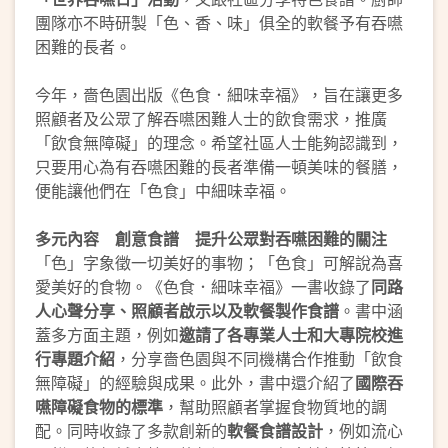
團隊亦不時研製「色、香、味」俱全的軟餐予有吞嚥
困難的長者。
今年，嗇色園出版《色食．細味幸福》，旨在讓更多
照顧者及公眾了解吞嚥困難人士的飲食需求，推廣
「飲食無障礙」的理念。希望社區人士能夠認識到，
只要用心為有吞嚥困難的長者準備一頓美味的餐膳，
便能讓他們在「色食」中細味幸福。
多元內容 創意食譜 提升公眾對吞嚥困難的關注
「色」字象徵一切美好的事物；「色食」可解說為喜
愛美好的食物。《色食．細味幸福》一書收錄了
同路
人心聲分享、照顧者啟示以及軟餐製作食譜
。書中涵
蓋多方面主題，例如
邀請了各專業人士和大專院校進
行專題介紹
，分享嗇色園與不同機構合作推動「飲食
無障礙」的經驗與成果。此外，書中還介紹了
國際吞
嚥障礙食物的標準
，幫助照顧者掌握食物質地的調
配。同時收錄了多款創新的
軟餐食譜設計
，例如流心