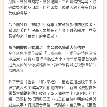
月餅、軟餐鹹肉粽、軟餐湯圓、三色賽螃蟹等等，打
破軟餐外觀及口感不佳的印象，鼓勵照顧者在家自製
美味的餐膳。
嗇色園謹以此書獻給所有專注於軟餐製作的照顧者，
希望新著作能提高大眾對長者吞嚥困難的關注，並為
長者帶來「色食」的幸福感。
嗇色園攤位活動廣泛 向公眾弘揚黃大仙信俗
今年嗇色園攤位設於「心靈書區」，攤位是整個區域
中最大，共有12個標準攤位大小。今年參展更首次恭
迎黃大仙師聖像駕臨書展，讓公眾得以近距離瞻仰仙
師的慈容。
除了新書《色食・細味幸福》，嗇色園還出版了兩本
跟宗教及殿宇建築文化相關的書籍。新書
《漫說嗇色
園黃大仙祠神明》
收錄了黃大仙祠內十六組神明的介
紹，透過精美插圖與漫畫，描畫出每位神明的成道與
威靈故事，特別適合年輕一代閱讀。至於新書
《嗇色