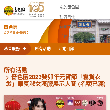
關於嗇色園
社會責任
嗇色園
新聞中心
普濟勸善 崇善惠民
活動日誌
聯絡我們
慈善服務
所有活動
活動回顧
所有活動
嗇色園2023癸卯年元宵節「雲賞衣
裳」華夏淑女漢服展示大賽 (名額已滿)