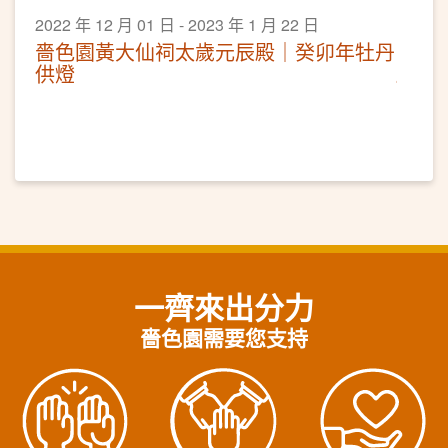
2022 年 12 月 01 日 - 2023 年 1 月 22 日
嗇色園黃大仙祠太歲元辰殿｜癸卯年牡丹
供燈
一齊來出分力
嗇色園需要您支持