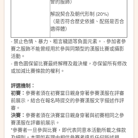
會的服飾）
解說契合及朝代形制 (20%)
（是否符合歷史依據、配搭是否合
適得體）
- 禁止色情、暴力、粗言穢語等負面元素。 - 參加者參
賽之服飾不能曾經用於參與同類型的漢服比賽或攝影
活動。
- 嗇色園保留比賽最終解釋及裁決權，亦保留所有修改
或加減比賽條款的權利。
評選機制：
初賽：
參賽者須在初賽當日親身穿著參賽漢服在評審
前展示，結合在報名時提交的參賽漢服文字描述作評
審。
決賽：
參賽者須在決賽當日親身穿著與初賽相同之參
賽漢服在評審前展示。
*參賽者一旦參與比賽，即代表同意本活動所載之條款
及細則。本園如有理由相信參賽者違反任何所述規