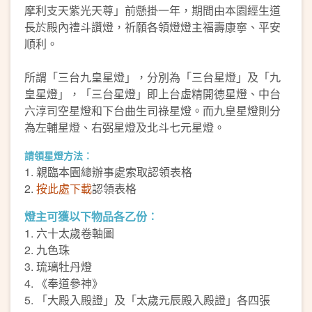
摩利支天紫光天尊」前懸掛一年，期間由本園經生道
長於殿內禮斗讚燈，祈願各領燈燈主福壽康寧、平安
順利。
所謂「三台九皇星燈」，分別為「三台星燈」及「九
皇星燈」，「三台星燈」即上台虛精開德星燈、中台
六淳司空星燈和下台曲生司祿星燈。而九皇星燈則分
為左輔星燈、右弼星燈及北斗七元星燈。
請領星燈方法︰
1. 親臨本園總辦事處索取認領表格
2.
按此處下載
認領表格
燈主可獲以下物品各乙份︰
1. 六十太歲卷軸圖
2. 九色珠
3. 琉璃牡丹燈
4. 《奉道參神》
5. 「大殿入殿證」及「太歲元辰殿入殿證」各四張