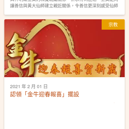
讓善信與黃大仙師建立親近關係，令善信更深刻感受仙師
的庇佑，是善信與黃大仙師結善緣的途徑之一。本園亦會
為契子女恆常舉辦活動，讓契子女勿忘仙恩，時常普濟勸
宗教
善，弘揚黃大仙信仰的教義和文化。
2021 年 2 月 01 日
認領「金牛迎春報喜」擺設