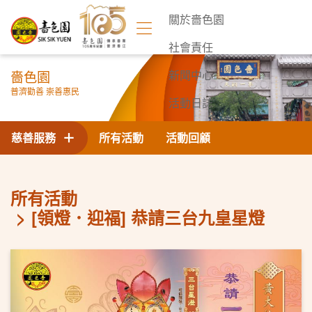
關於嗇色園
社會責任
嗇色園
新聞中心
普濟勸善 崇善惠民
活動日誌
聯絡我們
慈善服務
所有活動
活動回顧
所有活動
[領燈．迎福] 恭請三台九皇星燈