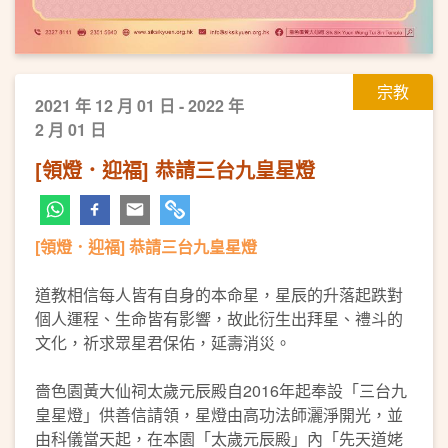
宗教
2021 年 12 月 01 日 - 2022 年
2 月 01 日
[領燈．迎福] 恭請三台九皇星燈
[領燈．迎福] 恭請三台九皇星燈
道教相信每人皆有自身的本命星，星辰的升落起跌對
個人運程、生命皆有影響，故此衍生出拜星、禮斗的
文化，祈求眾星君保佑，延壽消災。
嗇色園黃大仙祠太歲元辰殿自2016年起奉設「三台九
皇星燈」供善信請領，星燈由高功法師灑淨開光，並
由科儀當天起，在本園「太歲元辰殿」內「先天道姥