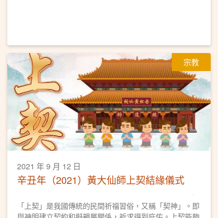
宗教
2021 年 9 月 12 日
辛丑年（2021）黃大仙師上契結緣儀式
「上契」是我國傳統的民間祈福習俗，又稱「契神」。即
與神明建立契約和擬親屬關係，祈求得到庇佑。上契能夠