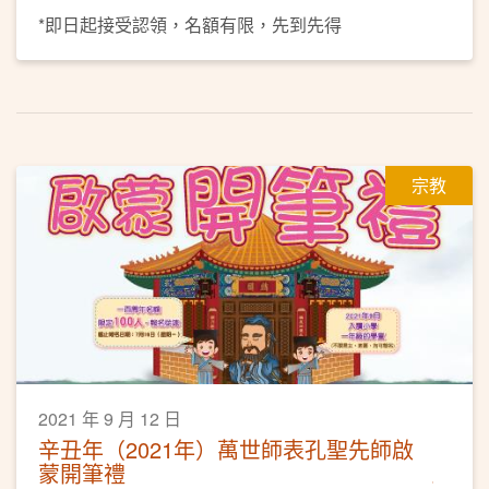
*即日起接受認領，名額有限，先到先得
宗教
2021 年 9 月 12 日
辛丑年（2021年）萬世師表孔聖先師啟
蒙開筆禮