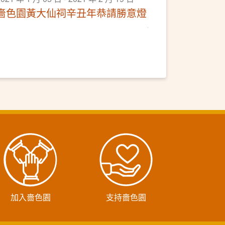
嗇色園黃大仙祠辛丑年恭請勝意燈
加入嗇色園
支持嗇色園