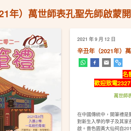
021年）萬世師表孔聖先師啟蒙
2021 年 9 月 12 日
辛丑年（2021年
名
歡迎致電232
萬世師
在中國傳統中，開筆禮是
對新生入學的學子及其家
啟。嗇色園黃大仙祠自20