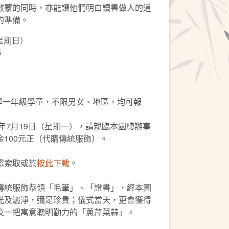
啟蒙的同時，亦能讓他們明白讀書做人的道
的準備。
（星期日）
時
小學一年級學童，不限男女、地區，均可報
1年7月19日（星期一），請親臨本園總辦事
100元正（代購傳統服飾）。
處索取或於
按此下載
。
傳統服飾恭領「毛筆」、「證書」，經本園
光及灑淨，彌足珍貴；儀式當天，更會獲得
及一把寓意聰明勤力的「蔥芹菜蒜」。