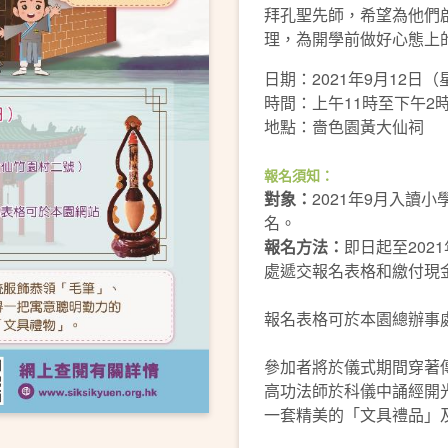
拜孔聖先師，希望為他們
理，為開學前做好心態上
日期：2021年9月12日
時間：上午11時至下午2
地點：嗇色園黃大仙祠
報名須知：
對象：
2021年9月入讀
名。
報名方法：
即日起至202
處遞交報名表格和繳付現金
報名表格可於本園總辦事
參加者將於儀式期間穿著
高功法師於科儀中誦經開
一套精美的「文具禮品」