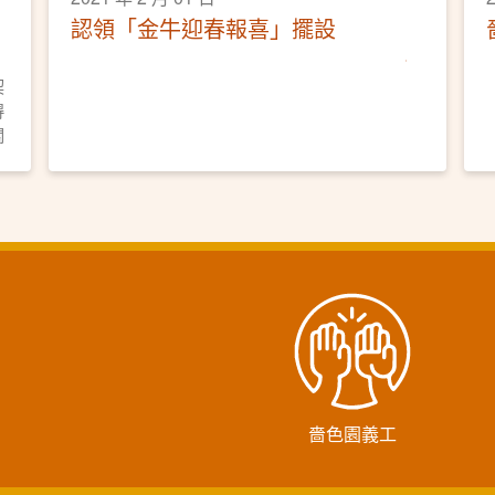
認領「金牛迎春報喜」擺設
契
得
關
黃
恆
嗇色園義工