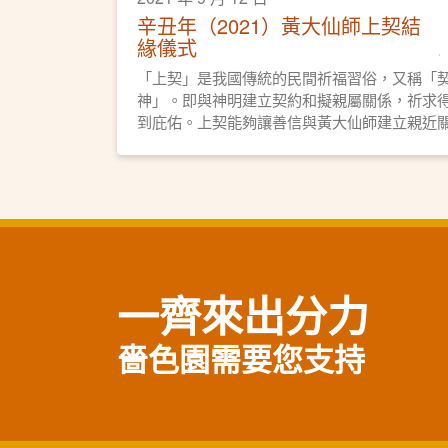
辛丑年（2021）黃大仙師上契結
緣儀式
「上契」是我國傳統的民間祈福習俗，又稱「
神」。即與神明建立契約和擬親屬關係，祈求
到庇佑。上契能夠讓善信與黃大仙師建立親近
係，令善信更深刻感受仙師的庇佑，是善信與
大仙師結善緣的途徑之一。本園亦會為契子女
常舉辦活動，讓契子女勿忘仙恩，時常普濟勸
善，弘揚黃大仙信仰的教義和文化。
一齊來出分力
嗇色園需要您支持