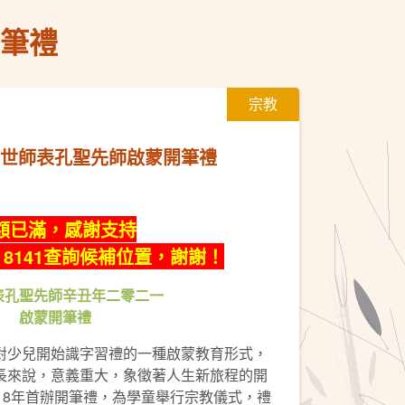
開筆禮
宗教
）萬世師表孔聖先師啟蒙開筆禮
額已滿，感謝支持
7 8141查詢候補位置，謝謝！
表孔聖先師辛丑年二零二一
啟蒙開筆禮
對少兒開始識字習禮的一種啟蒙教育形式，
長來說，意義重大，象徵著人生新旅程的開
18年首辦開筆禮，為學童舉行宗教儀式，禮