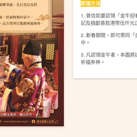
認領方法
1. 善信如要認領「金牛
記及捐獻善款港幣伍仟元正（
2. 新春期間，即可帶同
中。
3. 凡認領金牛者，本園
祈福參神。