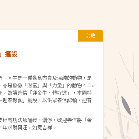
宗教
」擺設
門」。牛是一種勤奮盡責及溫純的動物，是
，亦是象徵「財富」與「力量」的動物。二○
年，為讓善信「迎金牛、轉好運」，本園特
牛迎春報喜」擺設，以供眾善信認領，迎春
業經高功法師誦經、灑淨，歡迎善信將「金
牛年求財興旺，如意吉祥。