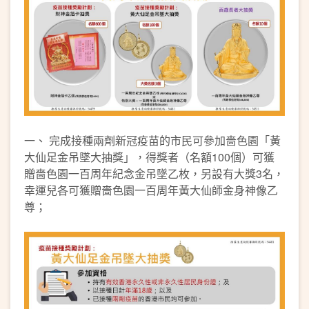
一、 完成接種兩劑新冠疫苗的市民可參加嗇色園「黃
大仙足金吊墜大抽獎」，得獎者（名額100個）可獲
贈嗇色園一百周年紀念金吊墜乙枚，另設有大獎3名，
幸運兒各可獲贈嗇色園一百周年黃大仙師金身神像乙
尊；