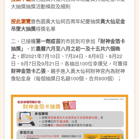
大抽獎抽獎活動條款及細則
按此瀏覽
嗇色園黃大仙祠百周年紀慶抽獎
黃大仙足金
吊墜大抽獎
得獎名單
二、已接種
第一劑疫苗
的市民則可參加
「財神金箔卡
抽獎」
，於
農曆六月至八月之初一及十五共六個晚
上
，即2021年7月10日、7月24日、8月8日、8月22
日、9月7日及9月21日，各抽出100位幸運兒，可獲得
財神金箔卡乙張
，親手進入黃大仙祠財神宮內為財神
像貼金身（每個抽獎日名額100個，合共600個）；