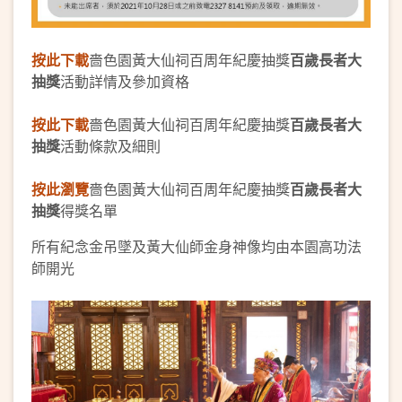
按此下載
嗇色園黃大仙祠百周年紀慶抽獎
百歲長者大
抽獎
活動詳情及參加資格
按此下載
嗇色園黃大仙祠百周年紀慶抽獎
百歲長者大
抽獎
活動條款及細則
按此瀏覽
嗇色園黃大仙祠百周年紀慶抽獎
百歲長者大
抽獎
得獎名單
所有紀念金吊墜及黃大仙師金身神像均由本園高功法
師開光