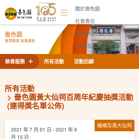
關於嗇色園
社會責任
嗇色園
新聞中心
普濟勸善 崇善惠民
活動日誌
聯絡我們
慈善服務
所有活動
活動回顧
所有活動
嗇色園黃大仙祠百周年紀慶抽獎活動
(連得獎名單公佈)
機構及黃大仙祠
2021 年 7 月 01 日 - 2021 年 9
月 15 日