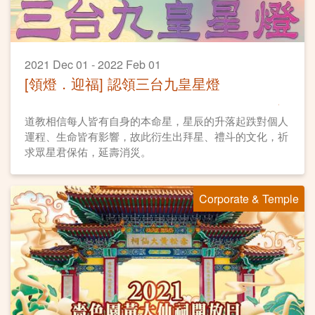
2021 Dec 01 - 2022 Feb 01
[領燈．迎福] 認領三台九皇星燈
道教相信每人皆有自身的本命星，星辰的升落起跌對個人
運程、生命皆有影響，故此衍生出拜星、禮斗的文化，祈
求眾星君保佑，延壽消災。
Corporate & Temple