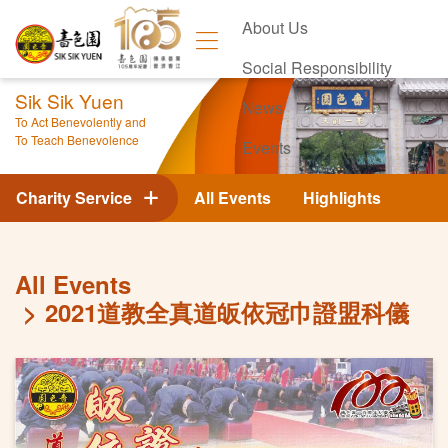
About Us
Social Responsibility
Sik Sik Yuen
News
To Act Benevolently and
To Teach Benevolence
Events
Contact Us
Charity Service
All Events
Highlights
All Events
2021道教全真道皈依冠巾證盟科儀