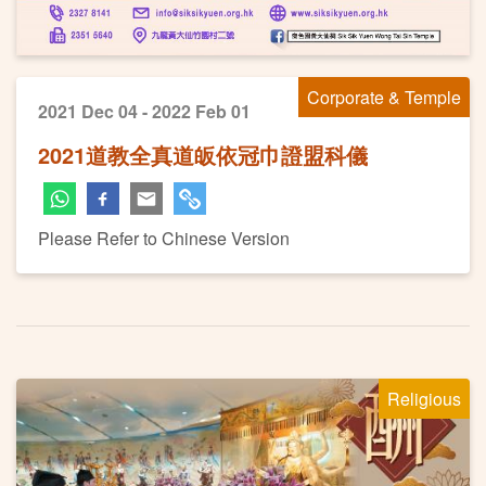
Corporate & Temple
2021 Dec 04 - 2022 Feb 01
2021道教全真道皈依冠巾證盟科儀
Please Refer to Chinese Version
Religious