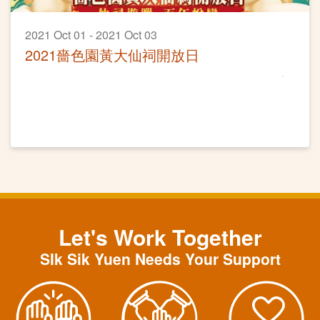
2021 Oct 01 - 2021 Oct 03
2021嗇色園黃大仙祠開放日
Let's Work Together
SIk Sik Yuen Needs Your Support