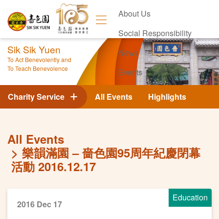
About Us
Social Responsibility
Sik Sik Yuen
News
To Act Benevolently and
To Teach Benevolence
Events
Contact Us
Charity Service
All Events
Highlights
All Events
樂韻滿園 – 嗇色園95周年紀慶閉幕
活動 2016.12.17
Education
2016 Dec 17