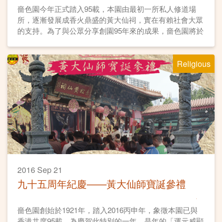
嗇色園今年正式踏入95載，本園由最初一所私人修道場
所，逐漸發展成香火鼎盛的黃大仙祠，實在有賴社會大眾
的支持。為了與公眾分享創園95年來的成果，嗇色園將於
10月1日(星期六)舉辦「嗇色園95周年紀慶－黃大仙祠開
放日」，當日將會有一連串活動及展覽，希望向廣大市民
Religious
展示黃大仙信俗文化，以及本園多年來走過的善業道路。
2016 Sep 21
九十五周年紀慶——黃大仙師寶誕參禮
嗇色園創始於1921年，踏入2016丙申年，象徵本園已與
香港共度95載，為慶賀此特別的一年，是年的「運元威顯