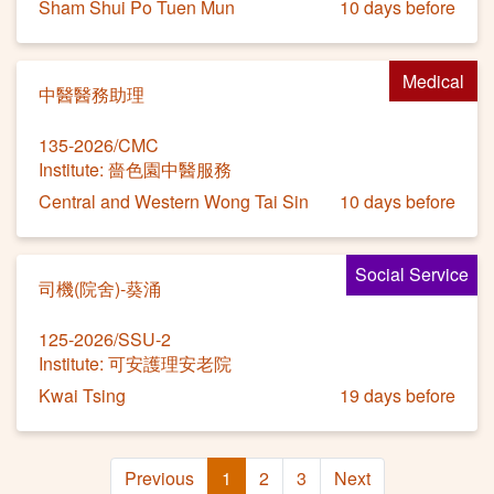
Sham Shui Po Tuen Mun
10 days before
Medical
中醫醫務助理
135-2026/CMC
Institute: 嗇色園中醫服務
Central and Western Wong Tai Sin
10 days before
Social Service
司機(院舍)-葵涌
125-2026/SSU-2
Institute: 可安護理安老院
Kwai Tsing
19 days before
Previous
1
2
3
Next