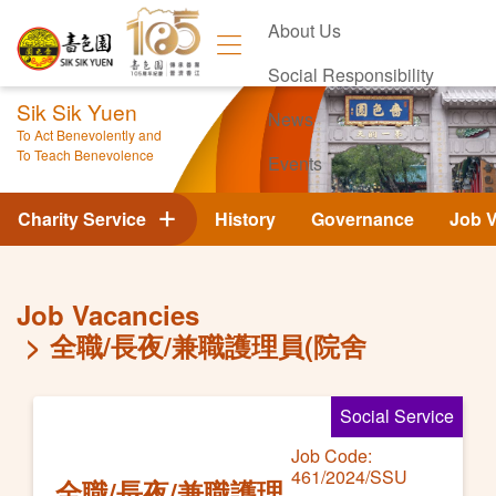
About Us
Social Responsibility
Sik Sik Yuen
News
To Act Benevolently and
To Teach Benevolence
Events
Contact Us
Charity Service
History
Governance
Job 
Job Vacancies
全職/長夜/兼職護理員(院舍
Social Service
Job Code:
461/2024/SSU
全職/長夜/兼職護理