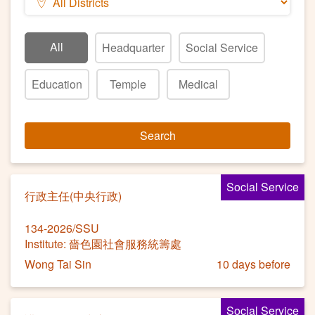
All
Headquarter
Social Service
Education
Temple
Medical
Search
Social Service
行政主任(中央行政)
134-2026/SSU
Institute: 嗇色園社會服務統籌處
Wong Tai Sin
10 days before
Social Service