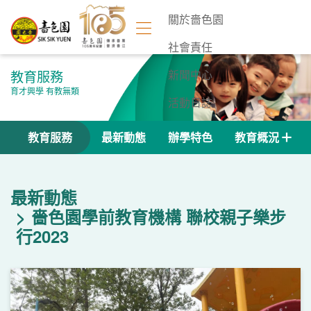
關於嗇色園
社會責任
教育服務
新聞中心
育才興學 有教無類
活動日誌
聯絡我們
教育服務
最新動態
辦學特色
教育概況
最新動態
嗇色園學前教育機構 聯校親子樂步
行2023