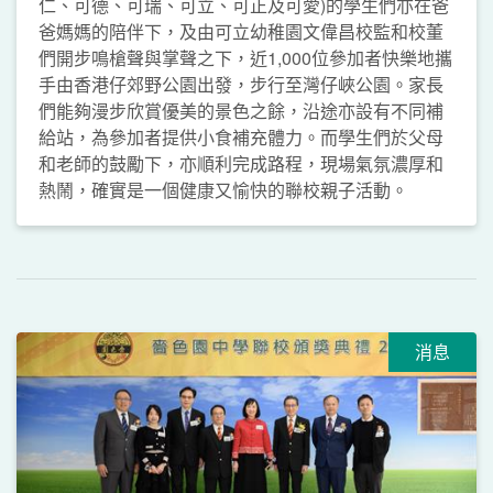
仁、可德、可瑞、可立、可正及可愛)的學生們亦在爸
爸媽媽的陪伴下，及由可立幼稚園文偉昌校監和校董
們開步鳴槍聲與掌聲之下，近1,000位參加者快樂地攜
手由香港仔郊野公園出發，步行至灣仔峽公園。家長
們能夠漫步欣賞優美的景色之餘，沿途亦設有不同補
給站，為參加者提供小食補充體力。而學生們於父母
和老師的鼓勵下，亦順利完成路程，現場氣氛濃厚和
熱鬧，確實是一個健康又愉快的聯校親子活動。
消息