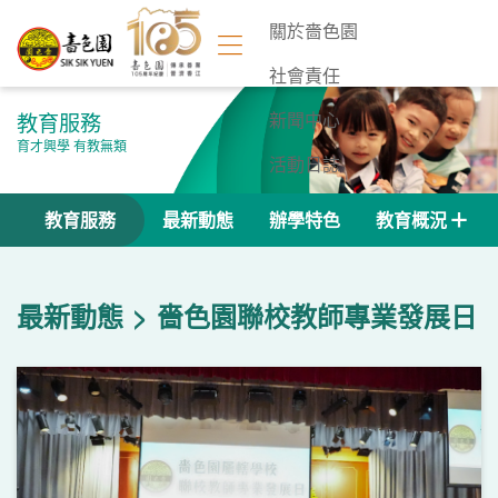
關於嗇色園
社會責任
教育服務
新聞中心
育才興學 有教無類
活動日誌
聯絡我們
教育服務
最新動態
辦學特色
教育概況
最新動態
嗇色園聯校教師專業發展日