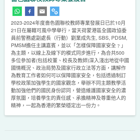
2023-2024年度嗇色園聯校教師專業發展日已於10月
21日在屬轄可風中學舉行，當天荷蒙港區全國政協委
員前警務處副處長（行動）劉業成先生, SBS, PDSM,
PMSM擔任主講嘉賓，並以「怎樣保障國家安全﹖」
為主題，以線上及線下的模式同步進行，為合共500
多位參加者(包括校董、校長及教師)深入淺出地從中國
國情概況、政治局勢及國家行政立法等方面，講解作
為教育工作者如何可以保障國家安全，包括透過制訂
學校政策加強學生的國家觀念，舉辦不同主題教學活
動加強他們的國民身份認同，營造維護國家安全的濃
厚氛圍，培養學生的責任感、承擔精神及尊重他人的
精神，一起為香港的繁榮穩定出一份力。