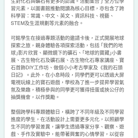
生對化石與礦石有更多的認識。活動集合了全方位學
習元素，以圖書館推動閱讀為核心目標，亦包含了跨
科學習：常識、中文、英文、資訊科技、視藝、
STEM及生涯規劃等元素的融合。
可銘學生在接過專題活動的邀請卡後，正式開展地球
探索之旅，親身體驗各項探索活動，包括 ｢我們的地
球｣影片欣賞、顯微鏡下的礦石、｢地球的寶藏｣小書
展、古生物化石及礦石展、古生物化石專家講座、寶
石首飾DIY工作坊、做個小小考古學家及《我的石頭
日記》。此外，在小息時段，同學們更可以透過大屏
電視玩線上的寶石遊戲，學校為了進一步提昇學習氣
氛及樂趣，積極參與的同學更可獲得扭蛋或挾公仔的
抽獎機會，以作獎勵。
整個跨學科專題體驗日，橫跨了不同年級及不同學習
進度的學生，在活動設計上需要更多元化，以照顧學
生不同的學習差異，讓學生透過專家分享、觀察、遊
戲、手作及實驗中，能帶著興奮的心情學習，以從容