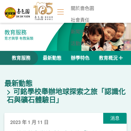
關於嗇色園
社會責任
教育服務
新聞中心
育才興學 有教無類
活動日誌
聯絡我們
教育服務
最新動態
辦學特色
教育概況
最新動態
可銘學校舉辦地球探索之旅「認識化
石與礦石體驗日」
消息
2023 年 1 月 11 日