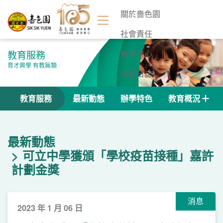
關於嗇色園
社會責任
教育服務
新聞中心
育才興學 有教無類
活動日誌
聯絡我們
教育服務
最新動態
辦學特色
教育概況
最新動態
可立中學獲頒「學校疫苗接種」嘉許
計劃金獎
消息
2023 年 1 月 06 日