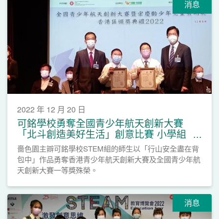
消息
2022 年 12 月 20 日
可銘學校勇奪全國青少年航天創新大賽
「北斗創造美好生活」創意比賽 小學組
一等獎
嗇色園主辧可銘學校STEM組的師生以「行山安全盡在背
包中」作品勇奪香港青少年航天創新大賽及全國青少年航
天創新大賽一等獎殊榮。
消息