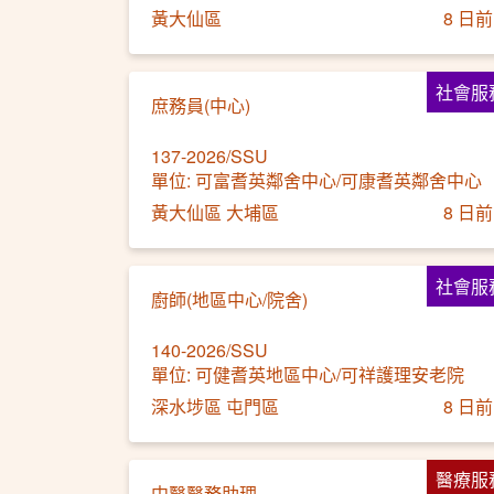
黃大仙區
8 日前
社會服
庶務員(中心)
137-2026/SSU
單位: 可富耆英鄰舍中心/可康耆英鄰舍中心
黃大仙區 大埔區
8 日前
社會服
廚師(地區中心/院舍)
140-2026/SSU
單位: 可健耆英地區中心/可祥護理安老院
深水埗區 屯門區
8 日前
醫療服
中醫醫務助理