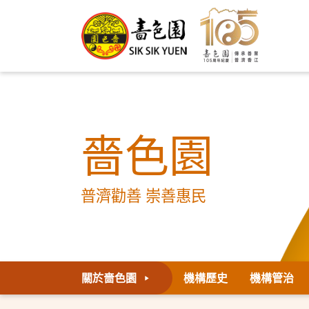
嗇色園
普濟勸善 崇善惠民
關於嗇色園
機構歷史
機構管治