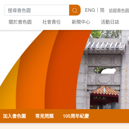
搜尋關鍵字
搜尋
ENG
简
追蹤嗇色園
關於嗇色園
社會責任
新聞中心
活動日誌
加入嗇色園
常見問題
105周年紀慶