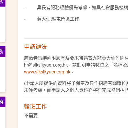
務
- 具長者服務經驗優先考慮，如具社會服務機構
- 黃大仙區/屯門區工作
申請辦法
務
應徵者請繕函附履歷及要求待遇寄九龍黃大仙竹園
hr@siksikyuen.org.hk，請註明申請職位之「名
www.siksikyuen.org.hk
。
(申請人所提供的資料將予保密及只作招聘有關職位
未獲考慮，而申請人之個人資料亦將在完成整個招聘
務
輪班工作
不需要