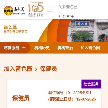
关於啬色园
社会责任
啬色园
新闻中心
普济劝善 崇善惠民
活动日志
联络我们
慈善服务
机构历史
机构管治
加入啬色园
加入啬色园
保健员
社会服务
职位编号: 191-2025/SSU
保健员
招聘截止日期： 12-07-2025