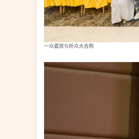
一众嘉宾与听众大合照