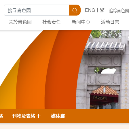
搜寻关键字
搜寻
ENG
繁
追踪啬色园
关於啬色园
社会责任
新闻中心
活动日志
格
刊物及表格
媒体廊