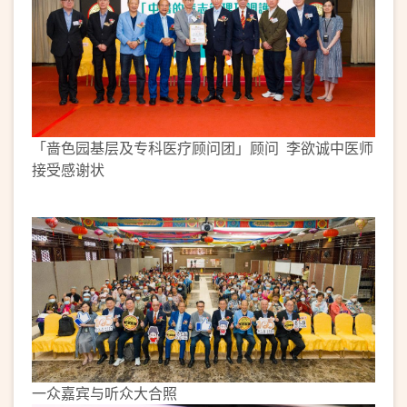
「啬色园基层及专科医疗顾问团」顾问 李欲诚中医师
接受感谢状
一众嘉宾与听众大合照