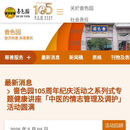
关於啬色园
社会责任
啬色园
新闻中心
普济劝善 崇善惠民
活动日志
联络我们
慈善服务
最新消息
新闻稿
表格
刊物及表
最新消息
啬色园105周年纪庆活动之系列式专
题健康讲座「中医的情志管理及调护」
活动圆满
活动回顾
2026 年 5 月 04 日