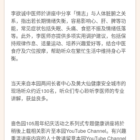
李欲诚中医师於讲座中分享「情志」与人体脏腑之关
系，指出若长期情绪失衡，容易影响心、肝、脾等功
能，常见症状包括失眠、头痛、食慾不振及情绪低落
等。此外，李医师亦提供多项实用调护建议，包括保
持规律作息、适量运动、培养兴趣爱好等，结合中医
食疗及穴位按摩，帮助听众在繁忙生活中维持身心平
衡。
当天来自本园两间长者中心及黄大仙健康安全城市的
现场听众约近130名，听众们专心聆听李医师的专业
讲解，获益良多。
啬色园105周年纪庆活动之系列式专题健康讲座将於
稍後上载相关影片至本园YouTube Channel。有兴趣
重温讲座内容的人士敬请留意本园YouTube Channel