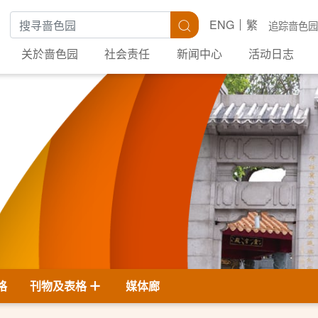
搜寻关键字
搜寻
ENG
繁
追踪啬色园
关於啬色园
社会责任
新闻中心
活动日志
格
刊物及表格
媒体廊