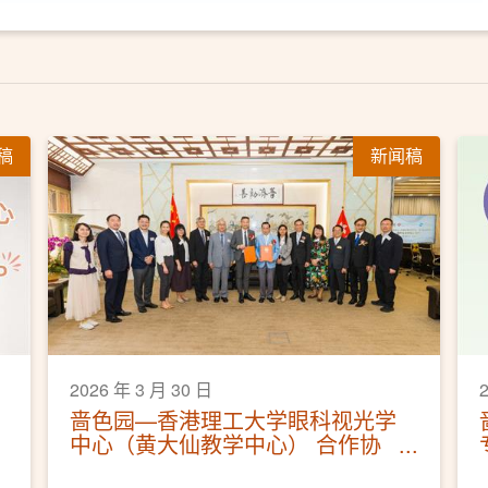
稿
新闻稿
2026 年 3 月 30 日
啬色园—香港理工大学眼科视光学
中心（黄大仙教学中心） 合作协
议签署仪式