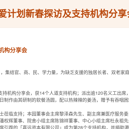
爱计划新春探访及支持机构分享
机构分享会
划」，集结官、商、民、学力量，为缺乏支援的独居长者、双老家
支持机构分享会，获14个人道支持机构；派出逾120名义工出席
日制作由其研制的软餐汤圆，配以热辣辣的姜汤，赠予有吞咽困
莅临支持；本园董事会主席黎泽森先生、副主席兼医疗服务委员会
潘权辉董事、院舍小组主席陈锦祥董事、中心小组主席杜永祖先
引荐的「嘉远资本有限公司」成为第28个支持机构，并捐助港币