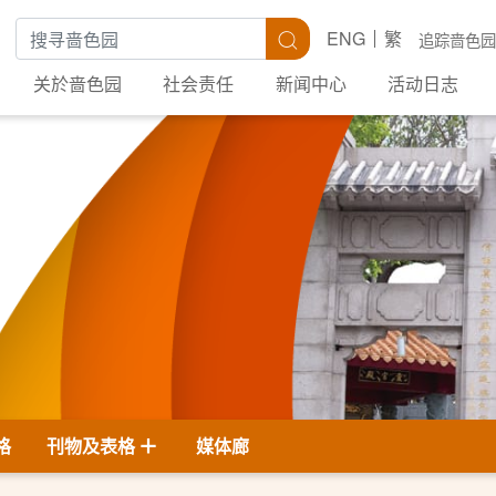
搜寻关键字
搜寻
ENG
繁
追踪啬色园
关於啬色园
社会责任
新闻中心
活动日志
格
刊物及表格
媒体廊