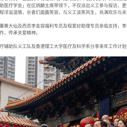
助医疗学会」在区炳麟主席带领下，不仅派出义工参与探访，更捐助
程洋溢温情，长者们面露笑容，与义工谈笑风生，充满欢乐与关
署黄大仙及西贡李金容福利专员及程爱好助理专员亲临支持，李
作，传承关爱精神。
疗辅助队义工队及香港理工大学医疗及科学系分享来年工作计划