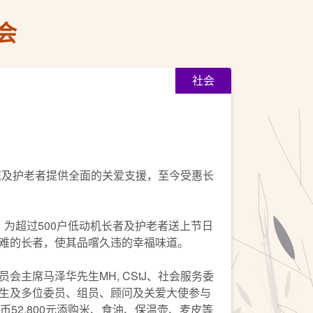
会
社会
庭及护老者提供全面的关爱支援，至今受惠长
，为超过500户低动机长者及护老者送上节日
难的长者，使其品嚐久违的幸福味道。
主席马泽华先生MH, CStJ、社会服务委
生及多位委员、组员、顾问及关爱大使参与
52,800元添购米、食油、保温壶、麦皮等