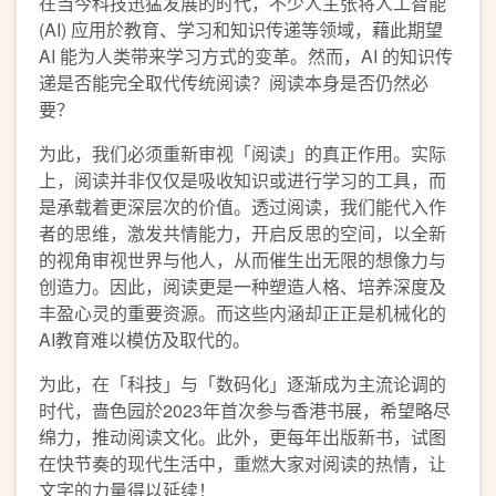
在当今科技迅猛发展的时代，不少人主张将人工智能
(AI) 应用於教育、学习和知识传递等领域，藉此期望
AI 能为人类带来学习方式的变革。然而，AI 的知识传
递是否能完全取代传统阅读？阅读本身是否仍然必
要？
为此，我们必须重新审视「阅读」的真正作用。实际
上，阅读并非仅仅是吸收知识或进行学习的工具，而
是承载着更深层次的价值。透过阅读，我们能代入作
者的思维，激发共情能力，开启反思的空间，以全新
的视角审视世界与他人，从而催生出无限的想像力与
创造力。因此，阅读更是一种塑造人格、培养深度及
丰盈心灵的重要资源。而这些内涵却正正是机械化的
AI教育难以模仿及取代的。
为此，在「科技」与「数码化」逐渐成为主流论调的
时代，啬色园於2023年首次参与香港书展，希望略尽
绵力，推动阅读文化。此外，更每年出版新书，试图
在快节奏的现代生活中，重燃大家对阅读的热情，让
文字的力量得以延续！