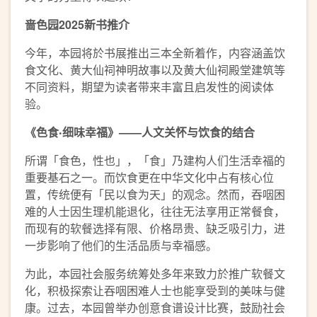
啬色园2025新书推介
今年，本园将於书展推出三本全新着作，内容涵盖饮
食文化、黄大仙祠神明故事以及黄大仙祠殿堂建筑等
不同资料，期望为读者带来丰富且启发性的阅读体
验。
《色食‧细味幸福》——人文关怀与饮食的结合
所谓「食色，性也」，「食」乃建构人们生活幸福的
重要基石之一。而饮食更在中华文化中占有核心位
置，传统便有「民以食为天」的观念。然而，吞咽困
难的人士因生理机能退化，往往无法享用正常餐食，
而现有的软餐选择有限、价格昂贵、缺乏吸引力，进
一步影响了他们的生活品质与幸福感。
为此，本园社会服务统筹处多年来致力於推广软餐文
化，积极探索让吞咽困难人士也能享受到的美味与健
康。过去，本园曾举办创意食谱设计比赛，鼓励社会