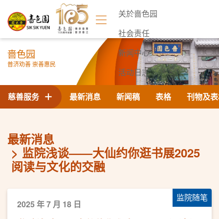
关於啬色园
社会责任
啬色园
新闻中心
普济劝善 崇善惠民
活动日志
联络我们
慈善服务
最新消息
新闻稿
表格
刊物及表
最新消息
监院浅谈——大仙约你逛书展2025
阅读与文化的交融
监院随笔
2025 年 7 月 18 日