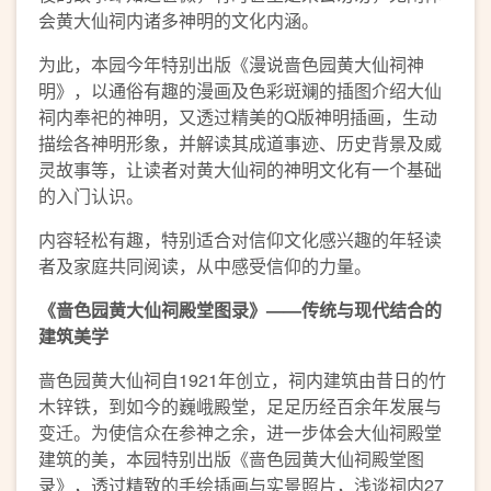
会黄大仙祠内诸多神明的文化内涵。
为此，本园今年特别出版《漫说啬色园黄大仙祠神
明》，以通俗有趣的漫画及色彩斑斓的插图介绍大仙
祠内奉祀的神明，又透过精美的Q版神明插画，生动
描绘各神明形象，并解读其成道事迹、历史背景及威
灵故事等，让读者对黄大仙祠的神明文化有一个基础
的入门认识。
内容轻松有趣，特别适合对信仰文化感兴趣的年轻读
者及家庭共同阅读，从中感受信仰的力量。
《啬色园黄大仙祠殿堂图录》——传统与现代结合的
建筑美学
啬色园黄大仙祠自1921年创立，祠内建筑由昔日的竹
木锌铁，到如今的巍峨殿堂，足足历经百余年发展与
变迁。为使信众在参神之余，进一步体会大仙祠殿堂
建筑的美，本园特别出版《啬色园黄大仙祠殿堂图
录》，透过精致的手绘插画与实景照片，浅谈祠内27