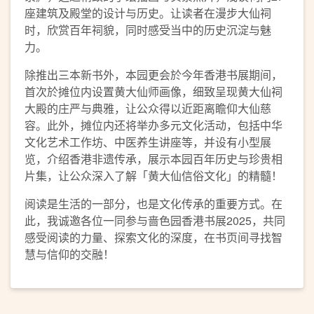
座建筑及殿堂的设计与历史。让读者在漫步大仙祠
时，欣赏百年祠貌，同时感受当中的历史沉淀与魅
力。
除推出三本新书外，本园更会於今年香港书展期间，
首次於摊位内设置黄大仙师画像，细致呈现黄大仙祠
大殿的庄严与典雅，让公众得以近距离瞻仰大仙慈
容。此外，摊位内还将举办多元文化活动，包括中华
文化艺术工作坊、中医养生讲座等，并设有小型展
览，介绍香港非遗传承，展示本园百年历史与珍贵相
片集，让公众深入了解「黄大仙信俗文化」的精髓！
阅读是生活的一部分，也是文化传承的重要方式。在
此，我诚邀各位一同参与啬色园香港书展2025，共同
感受阅读的力量、探索文化的深度，在书页间寻找智
慧与信仰的交融！