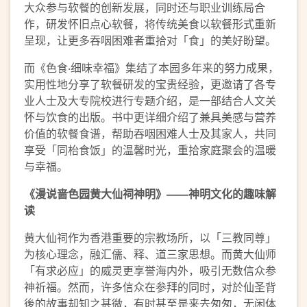
大众参与软餐的创新发展，同时还与职业训练局合
作，研发怀旧点心软餐，将传统美食以软餐形式重新
呈现，让更多吞咽困难者重拾对「食」的美好盼望。
而《色食‧细味幸福》集结了本园多年来的努力成果，
实用性地分享了软餐研发的宝贵经验，更邀请了各专
业人士及大专院校进行专题介绍，是一部结合人文关
怀与饮食的出版。书中更详细介绍了兼具美感与营养
价值的软餐食谱，帮助吞咽困难人士及其家人，共同
享受「同枱食饭」的温馨时光，重拾家庭聚会的温暖
与幸福。
《漫说啬色园黄大仙祠神明》——神明文化的趣味解
读
黄大仙祠作为香港重要的宗教场所，以「三教同尊」
为核心理念，融汇儒、释、道三家思想。而黄大仙师
「有求必应」的威灵更享誉海内外，吸引无数信众参
神祈福。然而，许多信众在参拜的同时，对於仙圣背
後的故事却知之甚微，有时甚至是来去匆匆，无闲体