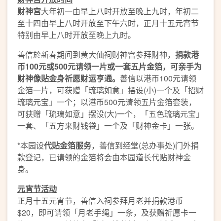
财神宫
大年初一由早上八时开放至晚上九时，年初二
至十四由早上八时开放至下午六时，正月十五元宵节
特别由早上八时开放至晚上九时。
善信於新春期间到黄大仙祠财神宫参拜财神，
捐款港
币
100
元或
500
元
请领一片或一套五片金箔
，
可
亲手为
财神
像
贴金身祈愿财运亨通。
善信以港币100元请领
金箔一片，可获赠「琉璃如意」摆设(小)一个及「招财
琉璃元宝」一个；以港币500元请领五片金箔套装，
可获赠「琉璃如意」摆设(大)一个，「五色琉璃元宝」
一套、「五方来财钱袋」一个及「财神金卡」一张。
*本园设
代贴金箔服务
，善信到经堂(总办事处)门外捐
款登记，已请领的金箔将会由本园道长代贴财神金
身。
元宵节活动
正月十五元宵节，善信入祠参拜月老并捐款港币
$20，即可请领「月老手绳」一条，及获赠祈愿卡一