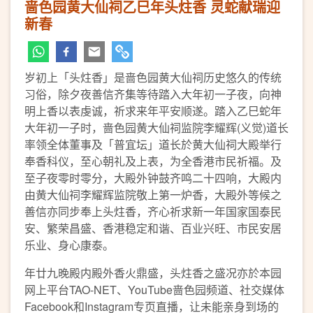
啬色园黄大仙祠乙巳年头炷香 灵蛇献瑞迎
新春
岁初上「头炷香」是啬色园黄大仙祠历史悠久的传统
习俗，除夕夜善信齐集等待踏入大年初一子夜，向神
明上香以表虔诚，祈求来年平安顺遂。踏入乙巳蛇年
大年初一子时，啬色园黄大仙祠监院李耀辉(义觉)道长
率领全体董事及「普宜坛」道长於黄大仙祠大殿举行
奉香科仪，至心朝礼及上表，为全香港市民祈福。及
至子夜零时零分，大殿外钟鼓齐鸣二十四响，大殿内
由黄大仙祠李耀辉监院敬上第一炉香，大殿外等候之
善信亦同步奉上头炷香，齐心祈求新一年国家国泰民
安、繁荣昌盛、香港稳定和谐、百业兴旺、市民安居
乐业、身心康泰。
年廿九晚殿内殿外香火鼎盛，头炷香之盛况亦於本园
网上平台TAO-NET、YouTube啬色园频道、社交媒体
Facebook和Instagram专页直播，让未能亲身到场的