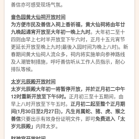
善信亦可感受现场气氛。
啬色园黄大仙祠开放时间
为方便市民及善信入祠上香祈福，黄大仙祠将由年廿
九晚起通宵开放至大年初一晚上九时
。大年初二至十
四则由早上七时半开放至下午六时，正月十五元宵节
更延长开放至晚上九时(最後入园时间为晚上八时)。新
春期间黄大仙祠人流众多，祠内将实施单向参神路线
及人潮管制措施，呼吁善信听从工作人员指示，耐心
排队等候。
太岁元辰殿开放时间
太岁元辰殿大年初一将暂停开放，并於正月初二中午
12
时重新
开放至下午
5
时。
正月初三至十五期间，由
早上八时开放至下午五时。
正月初二起至整个正月期
间
(1
月
30
日至
2
月
27
日
)
，凡生肖属蛇、猪、虎、猴之
善信
只要出示有效身份证明文件，即可
免费进入「太
岁元辰殿」
内拜太岁。
财神宫开放时间