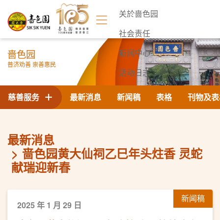
关於啬色园
社会责任
啬色园
新闻中心
普济劝善 崇善惠民
活动日志
联络我们
慈善服务
最新消息
新闻稿
表格
刊物及表
最新消息
啬色园黄大仙祠乙巳年头炷香 灵蛇
献瑞迎新春
新闻稿
2025 年 1 月 29 日