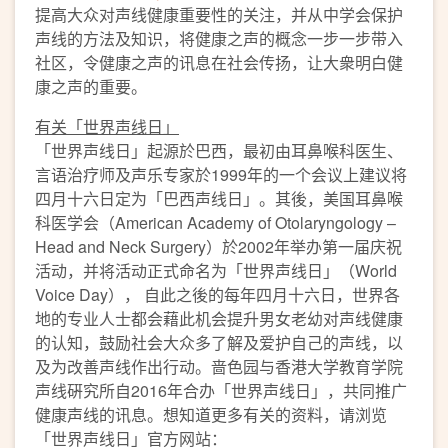
提高大众对声线健康重要性的关注，并从中学会保护
声线的方法及知识，将健康之声的概念一步一步带入
社区，令健康之声的讯息在社会传扬，让大衆明白健
康之声的重要。
有关
「
世界声线日
」
「世界声线日」起源於巴西，最初由耳鼻喉科医生、
言语治疗师及声乐专家於1999年的一个会议上建议将
四月十六日定为「巴西声线日」。其後，美国耳鼻喉
科医学会（American Academy of Otolaryngology –
Head and Neck Surgery）於2002年举办第一届庆祝
活动，并将活动正式命名为「世界声线日」（World
Voice Day）， 自此之後的每年四月十六日，世界各
地的专业人士都会藉此机会提升男女老幼对声线健康
的认知，鼓励社会大众多了解及爱护自己的声线，以
及为改善声线作出行动。啬色园与香港大学教育学院
声线硏究所自2016年合办「世界声线日」，共同推广
健康声线的讯息。想知道更多有关的资料，请浏览
「世界声线日」官方网站：