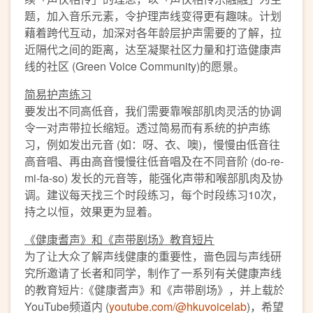
题，加入音乐元素，令护理声线变得更有趣味。计划
藉着跨代互动，加深对各年龄层护声需要的了解，拉
近隔代之间的距离，达至凝聚社区力量和打造健康声
线的社区 (Green Voice Community)的愿景。
简易护声练习
要发出不同高低音，我们需要靠喉部肌肉灵活的协调
令一对声带拉长缩短。透过简易而有系统的护声练
习，例如发出元音 (如：呀、衣、噢)，慢慢由低音往
高音唱、再由高音慢慢往低音唱及在不同音阶 (do-re-
mi-fa-so) 发长的元音等，能强化声带和喉部肌肉及协
调。建议每天找三个时段练习，每个时段练习10次，
持之以恒，效果更为显着。
《
健康耆声
》
和
《
声带剧场
》
教育短片
为了让大众了解声线健康的重要性，啬色园与声线研
究所邀请了长者和同学，制作了一系列有关健康声线
的教育短片:《健康耆声》和《声带剧场》，并上载於
YouTube频道内 (
youtube.com/@hkuvoicelab
)，希望