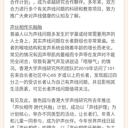
合作计划」，成为卓越研究合作夥伴。多年来，双方
合力进行多个有关声线问题的科研和教育项目，致力
推广大衆对声线健康的认知及了解。
声伙相传乐融融
普遍人以为声线问题多发生於学童或经常需要用声的
人士身上，其实声线问题在长者群组也非常普遍。长
者的喉咙结构和发声系统会随着年龄的增长而老化，
常见的情况有因声带肌肉萎缩而令声带在发声时不能
完全闭合，导致有漏气声及讲説话「唔够气」的情
况。香港大学声线研究所的团队於2019年访问了101
名来自长者社区中心65 岁或以上的长者，发现超过四
分之一的受访长者认为自己有声线问题，并且影响其
生活质素，可见长者声线问题值得关注。
有见及此，啬色园与香港大学声线研究所去年推出
「声伙相传·跨代共融」计划，成功以「声线护理」为
计划核心，举办不同类型的活动，让长者们、年青人
和儿童一同参与，成为护声伙伴。今年世界声线日延
续「声伙相传」的理念，以「声伙相传乐融融」为主