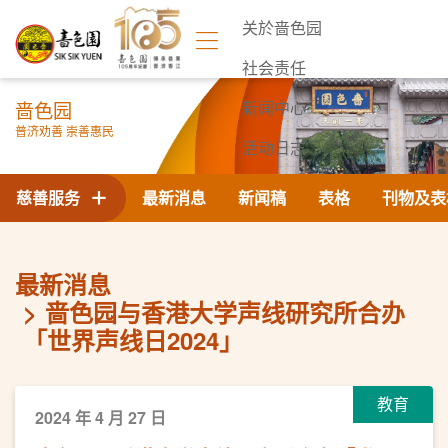
关於啬色园
社会责任
啬色园
新闻中心
普济劝善 崇善惠民
活动日志
联络我们
慈善服务
最新消息
新闻稿
表格
刊物及表
最新消息
啬色园与香港大学声线研究所合办
「世界声线日2024」
教育
2024 年 4 月 27 日