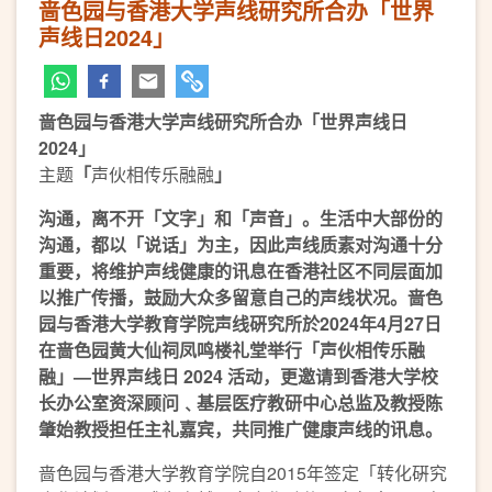
啬色园与香港大学声线研究所合办「世界
声线日2024」
啬色园与香港大学
声线研究所合办
「
世界声线日
2024
」
主题
「
声伙相传乐融融
」
沟通，离不开「文字」和「声音」。生活中大部份的
沟通，都以「说话」为主，因此声线质素对沟通十分
重要，将维护声线健康的讯息在香港社区不同层面加
以推广传播，鼓励大众多留意自己的声线状况
。
啬色
园与香港大学教育学院声线硏究所於
2024
年
4
月
27
日
在啬色园黄大仙祠凤鸣楼礼堂举行
「
声伙相传乐融
融
」—
世界声线日
2024
活动
，
更邀请到香港大学校
长办公室资深顾问﹑基层医疗教研中心总监及教授陈
肇始教授担任主礼嘉宾
，
共同推广健康声线的讯息
。
啬色园与香港大学教育学院自2015年签定「转化硏究