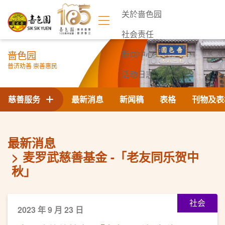
关於啬色园
社会责任
啬色园
新闻中心
普济劝善 崇善惠民
活动日志
联络我们
慈善服务
最新消息
新闻稿
表格
刊物及表
最新消息
麦罗武慈善基金 -「老友同乐贺中
秋」
社会
2023 年 9 月 23 日