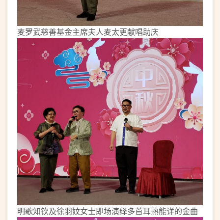
麦罗武慈善基金主席夫人麦太更献唱助庆
明歌知钦及徐羽妏女士即场演绎多首耳熟能详的金曲