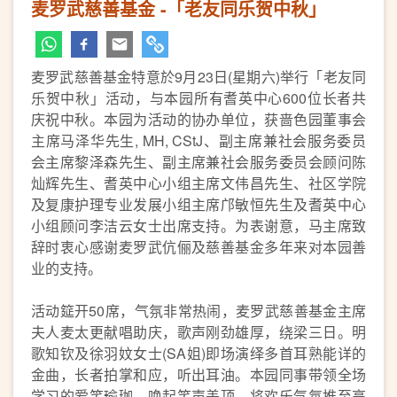
麦罗武慈善基金 -「老友同乐贺中秋」
麦罗武慈善基金特意於9月23日(星期六)举行「老友同
乐贺中秋」活动，与本园所有耆英中心600位长者共
庆祝中秋。本园为活动的协办单位，获啬色园董事会
主席马泽华先生, MH, CStJ、副主席兼社会服务委员
会主席黎泽森先生、副主席兼社会服务委员会顾问陈
灿辉先生、耆英中心小组主席文伟昌先生、社区学院
及复康护理专业发展小组主席邝敏恒先生及耆英中心
小组顾问李洁云女士出席支持。为表谢意，马主席致
辞时衷心感谢麦罗武伉俪及慈善基金多年来对本园善
业的支持。
活动筵开50席，气氛非常热闹，麦罗武慈善基金主席
夫人麦太更献唱助庆，歌声刚劲雄厚，绕梁三日。明
歌知钦及徐羽妏女士(SA姐)即场演绎多首耳熟能详的
金曲，长者拍掌和应，听出耳油。本园同事带领全场
学习的爱笑瑜珈，唤起笑声盖顶，将欢乐气氛推至高