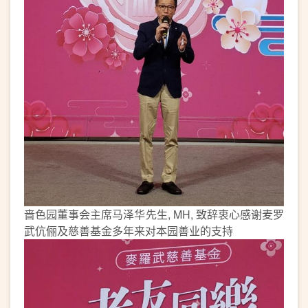
啬色园董事会主席马泽华先生, MH, 致辞衷心感谢麦罗
武伉俪及慈善基金多年来对本园善业的支持