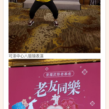
可泽中心八锻锦表演