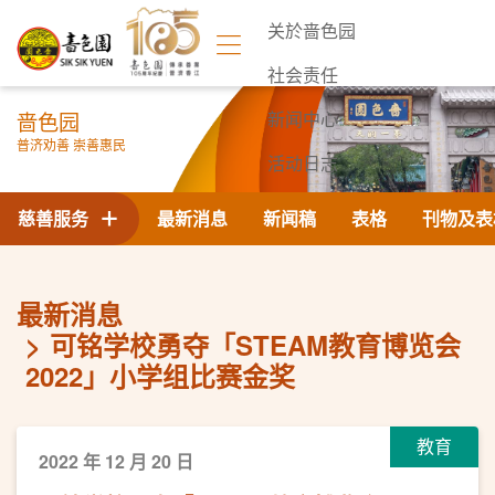
关於啬色园
社会责任
啬色园
新闻中心
普济劝善 崇善惠民
活动日志
联络我们
慈善服务
最新消息
新闻稿
表格
刊物及表
最新消息
可铭学校勇夺「STEAM教育博览会
2022」小学组比赛金奖
教育
2022 年 12 月 20 日