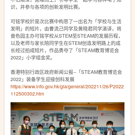
识，并参与各项的创新发明比赛。
可铭学校於是次比赛中构思了一出名为「学校与生活
发明」的短片，由曹流己同学及黄晓君同学演译，将
啬色园主办可铭学校从STEM至STEAM的发展历程，
以及老师与家长陪同学生在STEM创造发明路上的成
长经过拍成短片，作品勇夺了「STEAM教育博览会
2022」小学组金奖。
香港特别行政区政府新闻公报--「STEAM教育博览会
2022」装备学生迎接创科发展
https://www.info.gov.hk/gia/general/202211/26/P2022
112500302.htm