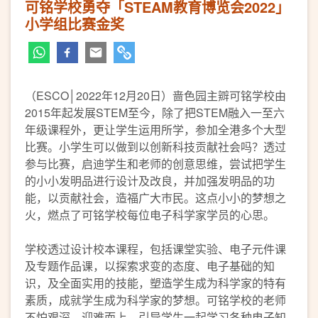
可铭学校勇夺「STEAM教育博览会2022」
小学组比赛金奖
（ESCO│2022年12月20日）
啬色园主辧可铭学校由
2015年起发展STEM至今，除了把STEM融入一至六
年级课程外，更让学生运用所学，参加全港多个大型
比赛。小学生可以做到以创新科技贡献社会吗？透过
参与比赛，启迪学生和老师的创意思维，尝试把学生
的小小发明品进行设计及改良，并加强发明品的功
能，以贡献社会，造福广大巿民。这点小小的梦想之
火，燃点了可铭学校每位电子科学家学员的心思。
学校透过设计校本课程，包括课堂实验、电子元件课
及专题作品课，以探索求变的态度、电子基础的知
识，及全面实用的技能，塑造学生成为科学家的特有
素质，成就学生成为科学家的梦想。可铭学校的老师
不怕艰深，迎难而上，引导学生一起学习各种电子知