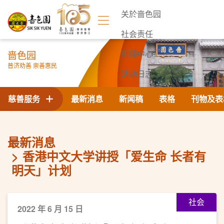
关於啬色园
社会责任
啬色园
新闻中心
普济劝善 崇善惠民
活动日志
联络我们
慈善服务
最新消息
新闻稿
表格
刊物及表
最新消息
香港中文大学讲授「爱生命 长者有
明天」计划
社会
2022 年 6 月 15 日