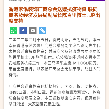
香港家俬装饰厂商总会送赠抗疫物资 联同
商务及经济发展局副局长陈百里博士, JP出
席支持
二零二二年四月十五日，春光明媚，天朗气清。本园
幸获香港家俬装饰厂商总会常务副主席邝锦明先生代
表总会送来抗疫物资；并获商务及经济发展局副局长
陈百里博士, JP联同出席。抗疫物资能适时支援本园
安老服务抗疫工作，本园马泽华主席, MH,CStJ拨冗，
亲自出席接待，以表扬厂商总会无私奉献，尽显人间
有情。
厂商总会送来物资包括探热针、面罩、帽、防护衣、
KN95口罩、外科口罩、莲花清瘟胶囊及测试包，物资
切合抗疫燃眉之急，本园谨致以衷心谢意。但愿疫情
早日消退，大家回复安康生活。