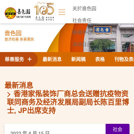
关於啬色园
社会责任
啬色园
新闻中心
普济劝善 崇善惠民
活动日志
联络我们
慈善服务
最新消息
新闻稿
表格
刊物及表
最新消息
香港家俬装饰厂商总会送赠抗疫物资
联同商务及经济发展局副局长陈百里博
士, JP出席支持
社会
2022 年 4 月 15 日