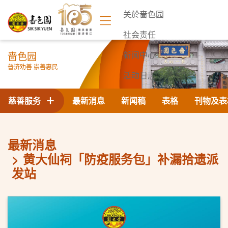
关於啬色园
社会责任
啬色园
新闻中心
普济劝善 崇善惠民
活动日志
联络我们
慈善服务
最新消息
新闻稿
表格
刊物及表
最新消息
黄大仙祠「防疫服务包」补漏拾遗派
发站