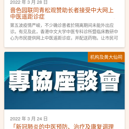
2022 年 3 月 28 日
啬色园联同青松观赞助长者接受中大网上
中医遥距诊症
​第五波疫情严峻，不少确诊患者於隔离期间未能外出应
诊。有见及此，香港中文大学中医专科诊所暨临床教研中
心为市民提供网上中医遥距诊症，并配送药物。让市民可
以安在家中应诊，得到适切的治疗。
机构及黄大仙祠
2022 年 3 月 24 日
「新冠肺炎的中医预防、治疗及康复调理