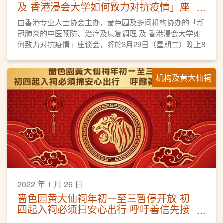
及 香港浸会大学如何致力对抗疫情」座
谈会
由香港专业人士协会主办，啬色园及多间机构协办的「新
冠肺炎的中医预防、治疗及康复调理 及 香港浸会大学如
何致力对抗疫情」座谈会，将於3月29日（星期二）晚上8
时线上直播。
机构及黄大仙祠
2022 年 1 月 26 日
啬色园黄大仙祠年初一至三暂停开放 初
四起入祠必须扫安心出行 呼吁善信先接
种疫苗