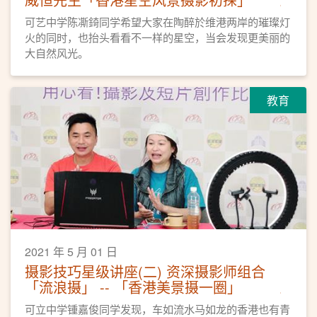
可艺中学陈凘錡同学希望大家在陶醉於维港两岸的璀璨灯
火的同时，也抬头看看不一样的星空，当会发现更美丽的
大自然风光。
教育
2021 年 5 月 01 日
摄影技巧星级讲座(二) 资深摄影师组合
「流浪摄」 -- 「香港美景摄一圈」
可立中学锺嘉俊同学发现，车如流水马如龙的香港也有青