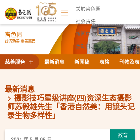
关於啬色园
社会责任
啬色园
新闻中心
普济劝善 崇善惠民
活动日志
联络我们
慈善服务
最新消息
新闻稿
表格
刊物及表
最新消息
摄影技巧星级讲座(四)资深生态摄影
师苏毅雄先生「香港自然美：用镜头记
录生物多样性」
教育
2021 年 5 月 08 日