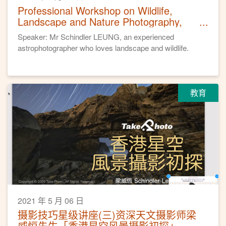
Professional Workshop on Wildlife,
Landscape and Nature Photography,
April 24, 2021
Speaker: Mr Schindler LEUNG, an experienced
astrophotographer who loves landscape and wildlife.
教育
2021 年 5 月 06 日
摄影技巧星级讲座(三)资深天文摄影师梁
威恒先生「香港星空风景摄影初探」