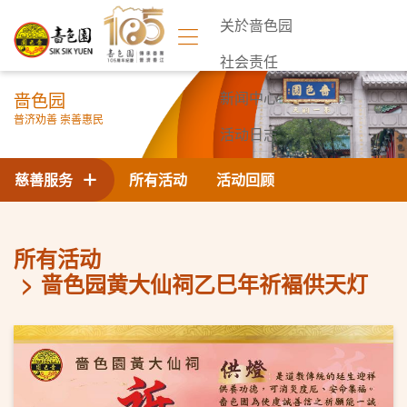
关於啬色园
社会责任
啬色园
新闻中心
普济劝善 崇善惠民
活动日志
联络我们
慈善服务
所有活动
活动回顾
所有活动
啬色园黄大仙祠乙巳年祈褔供天灯