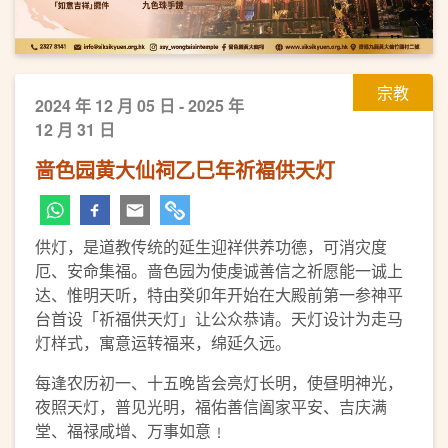
宗教
2024 年 12 月 05 日 - 2025 年
12 月 31 日
啬色园黄大仙祠乙巳年祈褔供天灯
供灯，是道教传统的延生迎祥供养功德，可消灾度
厄、安命集福。啬色园为使虔诚善信之祈愿能一诚上
达、惟明天听，特由癸卯年开始在大殿前第一参神平
台首设「祈福供天灯」让公众恭请。天灯设计为走马
灯样式，寓意运转福来，绵延久远。
每逢农历初一、十五晚皆会亮灯长明，使昼明神光，
夜照天灯，普见光明，福佑善信阖家平安、吉庆满
堂、福禄咸增、万事如意﹗