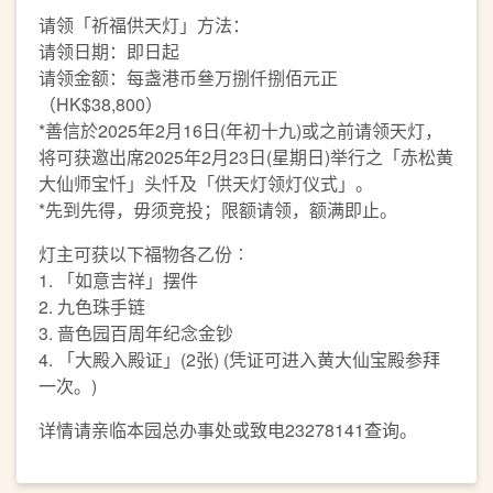
请领「祈福供天灯」方法：
请领日期：即日起
请领金额：每盏港币叄万捌仟捌佰元正
（HK$38,800）
*善信於2025年2月16日(年初十九)或之前请领天灯，
将可获邀出席2025年2月23日(星期日)举行之「赤松黄
大仙师宝忏」头忏及「供天灯领灯仪式」。
*先到先得，毋须竞投；限额请领，额满即止。
灯主可获以下福物各乙份︰
1. 「如意吉祥」摆件
2. 九色珠手链
3. 啬色园百周年纪念金钞
4. 「大殿入殿证」(2张) (凭证可进入黄大仙宝殿参拜
一次。)
详情请亲临本园总办事处或致电23278141查询。