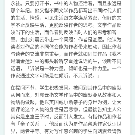
永驻。只要打开书，书中的人物还活着，而且永远是
那个年纪。他又指不同文学作品都写出不同时代人们
的生活、情感，可见生活跟文学连系紧密，但好的文
学不止反映生活，更能反映作者的思考。文学作品反
映当下的生活，而作者则反映当时人们的思考和智
慧。由此刘震云带出一个问题：作者是甚麽。他认为
读者对作品的不同体会能为作者带来触动，因此作者
与读者的交流非常重要，而作者就如同其作品《我不
是潘金莲》中的那头聆听李雪莲说话的牛，倾听不同
话语，「诉说是一种力量，倾听也是一种力量。一个
作家通过文字可能是在倾听，不只诉说。」
在提问环节，学生积极发问。被问到其作品中的幽默
从何而来，刘震云指文学作品中的幽默要从故事和人
物结构做起，他以英国威尔斯亲子的身世为例，让大
家评论这个人物的身世是否悲惨，但最後告知主人公
其实是皇室王子时，反而引人发笑。有指作品和作者
有「亲子关系」，他反而认为是作品帮助作家认识世
界，两者平等。有对写作感兴趣的学生向刘震云请教