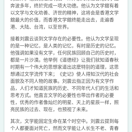
奔波多年，终於完成一项大功德。他认为文学舘有着
以文学与文化劝善、济世的精神，这将会是香港文学
舘最大的价值，而香港文学舘终能走出去，走遍香
港、大陆、台湾，以至世界。
接着刘震云谈到文学存在的必要性。他认为文学呈现
的是一种记忆，是人类的记忆，有时是历史的记忆。
他强调如果没有文学，任何民族回顾自己的历史时，
都是一片沙漠。他举例《道德经》让我们就知道春秋
时期有一个伟大的思想家道出这麽特别的道理，这思
想通过文学流传下来；《史记》使人得知汉代的社会
面貌及不同人物的故事。刘震云指正因为有文学作
品，人们才知道民族的历史、不同年代人们的生活和
思考方式。他直言文学的必要性也带出作者的必要
性，优秀的作者像灿烂的明星、天上的星辰一样，照
亮民族的过去、现在，也预视了未来。
其次，文学能固定生命在某个时空中。刘震云提到每
个人都要面对死亡，然而文学能让人长生不老、青春