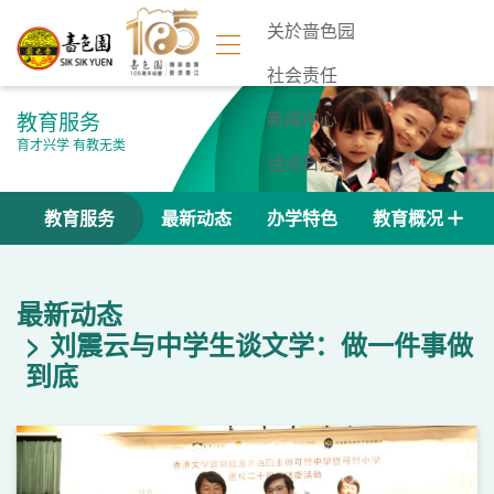
关於啬色园
社会责任
教育服务
新闻中心
育才兴学 有教无类
活动日志
联络我们
教育服务
最新动态
办学特色
教育概况
最新动态
刘震云与中学生谈文学：做一件事做
到底