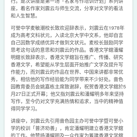
行。是次讲座是第一场「名家写作培训计划」系列讲
座，着名作家刘震云与师生交流，分享对文学的看法
和人生智慧。
可誉中学麦敏潮校长致欢迎辞表示，刘震云在1978年
成为高考文科状元，入读北京大学中文系，他却自言
自己因数学成绩优异才做到文状元。麦校长鼓励同学
思考这句话的意思和刘震云的作品。香港文学舘潘耀
明舘长致辞表示，香港文学舘旨在推广、传播、研究
香港文学，希望能从学生层面开始推广文学及提升写
作能力，而刘震云的作品在世界、中国来讲都非常优
秀，相信他的写作经验能为同学带来不少好处。啬色
园教育委员会姚嘉栋主席致谢辞，祝贺香港文学舘於5
月27日正式开幕；他又指刘震云和潘耀明多年来坚持
写作，至今仍对文学充满热情和追求，当中的精神值
得同学学习。
讲座中，刘震云先引用啬色园主办可誉中学暨可誉小
学的校训「普济劝善」，肯定潘耀明建立香港文学舘
的工作。他赞扬潘耀明及一众作家为筹建香港文学舘