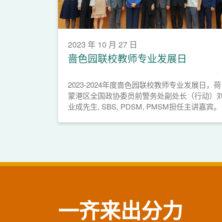
2023 年 10 月 27 日
啬色园联校教师专业发展日
2023-2024年度啬色园联校教师专业发展日，荷
蒙港区全国政协委员前警务处副处长（行动）
业成先生, SBS, PDSM, PMSM担任主讲嘉宾。
一齐来出分力