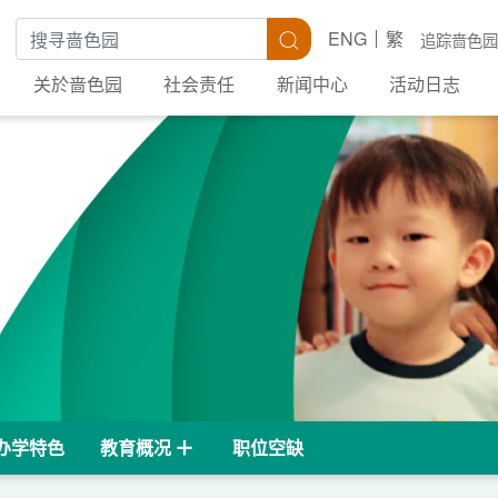
搜寻关键字
搜寻
ENG
繁
追踪啬色园
关於啬色园
社会责任
新闻中心
活动日志
办学特色
教育概况
职位空缺