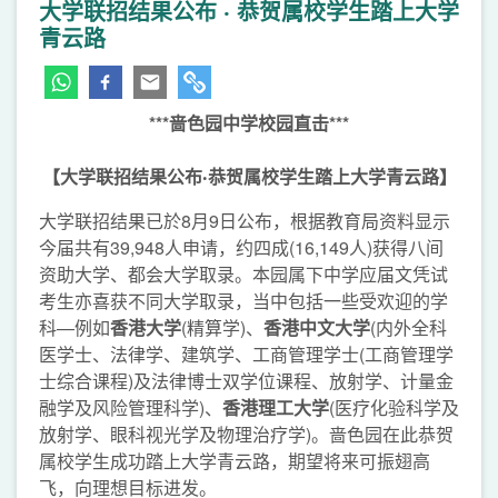
大学联招结果公布 ‧ 恭贺属校学生踏上大学
青云路
***啬色园中学校园直击***
【大学联招结果公布‧恭贺属校学生踏上大学青云路】
大学联招结果已於8月9日公布，根据教育局资料显示
今届共有39,948人申请，约四成(16,149人)获得八间
资助大学、都会大学取录。本园属下中学应届文凭试
考生亦喜获不同大学取录，当中包括一些受欢迎的学
科—例如
香港大学
(精算学)、
香港中文大学
(内外全科
医学士、法律学、建筑学、工商管理学士(工商管理学
士综合课程)及法律博士双学位课程、放射学、计量金
融学及风险管理科学)、
香港理工大学
(医疗化验科学及
放射学、眼科视光学及物理治疗学)。啬色园在此恭贺
属校学生成功踏上大学青云路，期望将来可振翅高
飞，向理想目标进发。