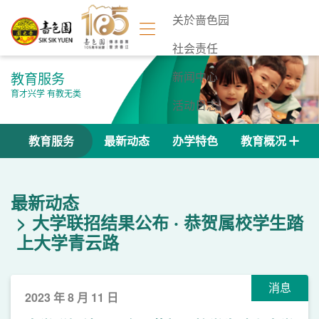
关於啬色园
社会责任
教育服务
新闻中心
育才兴学 有教无类
活动日志
联络我们
教育服务
最新动态
办学特色
教育概况
最新动态
大学联招结果公布 ‧ 恭贺属校学生踏
上大学青云路
消息
2023 年 8 月 11 日