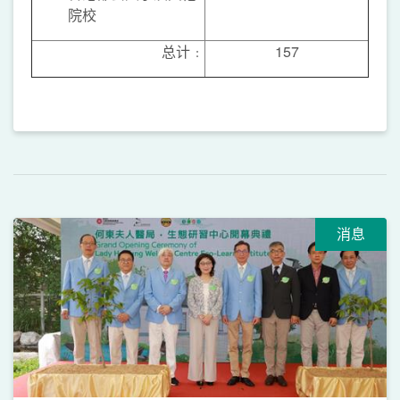
院校
总计﹕
157
消息