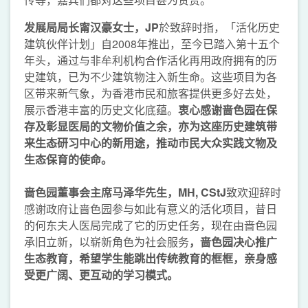
发展局局长甯汉豪女士
，
JP
於致辞时指，「活化历史
建筑伙伴计划」自2008年推出，至今已踏入第十五个
年头，通过与非牟利机构合作活化再用政府拥有的历
史建筑，已为不少建筑物注入新生命。这些项目为各
区带来新气象，为香港市民和旅客提供更多好去处，
展示香港丰富的历史文化底蕴。
衷心感谢啬色园在保
存及彰显医局的文物价值之余，亦为这座历史建筑带
来生态研习中心的新用途，推动市民大众实践文物及
生态保育的使命。
啬色园董事会主席马泽华先生，
MH
, CStJ
致欢迎辞时
感谢政府让啬色园参与如此有意义的活化项目，昔日
的何东夫人医局完成了它的历史任务，现在由啬色园
承旧立新，以崭新角色为社会服务
，啬色园决心推广
生态教育，希望学生能跳出传统教育的框框，亲身感
受更广阔、更互动的学习模式。