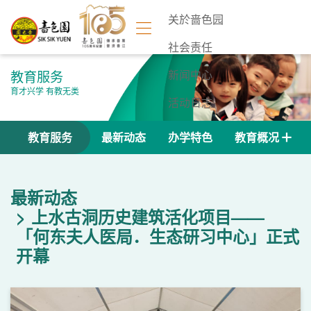
关於啬色园
社会责任
教育服务
新闻中心
育才兴学 有教无类
活动日志
联络我们
教育服务
最新动态
办学特色
教育概况
最新动态
上水古洞历史建筑活化项目——
「何东夫人医局．生态研习中心」正式
开幕