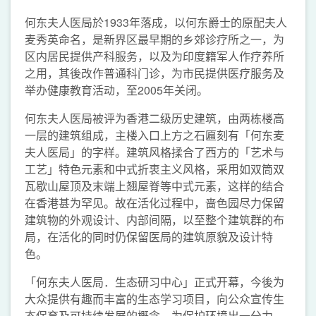
何东夫人医局於1933年落成，以何东爵士的原配夫人
麦秀英命名，是新界区最早期的乡郊诊疗所之一，为
区内居民提供产科服务，以及为印度籍军人作疗养所
之用，其後改作普通科门诊，为市民提供医疗服务及
举办健康教育活动，至2005年关闭。
何东夫人医局被评为香港二级历史建筑，由两栋楼高
一层的建筑组成，主楼入口上方之石匾刻有「何东麦
夫人医局」的字样。建筑风格揉合了西方的「艺术与
工艺」特色元素和中式折衷主义风格，采用如双筒双
瓦歇山屋顶及末端上翘屋脊等中式元素，这样的结合
在香港甚为罕见。故在活化过程中，啬色园尽力保留
建筑物的外观设计、内部间隔，以至整个建筑群的布
局，在活化的同时仍保留医局的建筑原貌及设计特
色。
「何东夫人医局．生态研习中心」正式开幕，今後为
大众提供有趣而丰富的生态学习项目，向公众宣传生
态保育及可持续发展的概念，为保护环境出一分力，