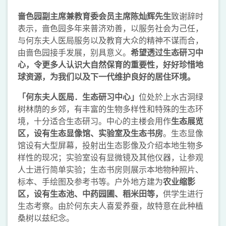
啬色园副主席兼教育委会员主席陈灿辉先生
致谢辞时
表示，啬色园多年来普济劝善，以服务社会为己任，
与何东夫人医局服务以及教育大众的精神不谋而合，
由啬色园接手发展，别具意义。
希望透过生态研习中
心，令更多人认识大自然保育的重要性，好好珍
惜
地
球资源，为我们以及下一代维护良好的居住环境
。
「何东夫人医局．生态研习中心」
位处於上水古洞绿
树林荫的乡郊，有丰富的生物多样性和特殊的生态环
境，十分适合生态研习。中心的主楼会用作
生态展览
区，设有生态显像馆、实验室及生态书房
。生态显像
馆设有大型屏幕，投射出生态影像及介绍本地生物多
样性的现况；实验室设有显微镜及其他仪器，让参观
人士进行简单实验；生态书房则展示本地物种照片、
标本、手绘图及参考书等。户外地方建为
农业缩影
区，设有生态池、中药园圃、稻米田等，
供学生进行
生态考察。由於何东夫人喜爱养蚕，故特意在此种植
桑树以兹纪念。