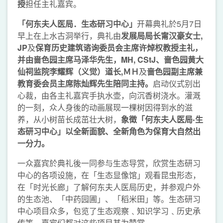
授
担任主礼嘉宾。
「何东夫人医局．生态研习中心」
开幕典礼於5月7日
早上在上水古洞举行，典礼由
发展局局长甯汉豪女士,
JP
及
保育历史建筑谘询委员会主席许焯权教授
主礼，
并由啬色园
主席马泽华先生，
MH
, CStJ
、啬色园黄大
仙祠监院李耀辉（义觉）道长
,
ＭＨ
及
啬色园副主席兼
教育委会员主席陈灿辉先生陪同主持。
启动仪式别出
心裁，由各主礼嘉宾手执水壶，向沉香树浇水。灌溉
的一刻，众人身後的动画展现一棵树因得到水的滋
养，从小树苗长成茁壮大树，
象
徵
「何东夫人医局‧生
态研习中心」以全新面貌、全新角色为保
育
大自然出
一分力。
一众嘉宾於典礼後一同参与生态导赏，欣赏生态研习
中心的各项设施，在「生态显像馆」观看昆虫形态，
在「时光长廊」了解何东夫人医局历史，并参观户外
的生态池、「中药园圃」、「稻米田」等。生态研习
中心项目众多，包览了生态观察﹑知识学习﹑历史承
传等，嘉宾们都对这些项目甚为赞赏。