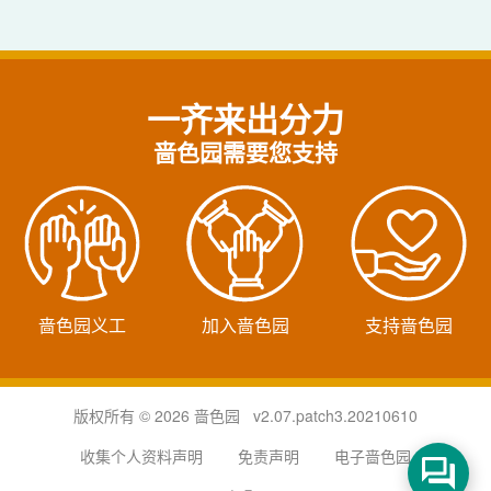
一齐来出分力
啬色园需要您支持
啬色园义工
加入啬色园
支持啬色园
版权所有 © 2026 啬色园 v2.07.patch3.20210610
收集个人资料声明
免责声明
电子啬色园