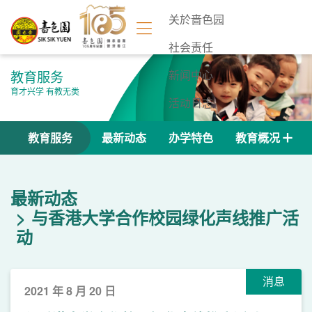
关於啬色园
社会责任
教育服务
新闻中心
育才兴学 有教无类
活动日志
联络我们
教育服务
最新动态
办学特色
教育概况
最新动态
与香港大学合作校园绿化声线推广活
动
消息
2021 年 8 月 20 日