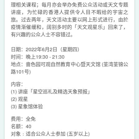
理相关课程；每月亦会举办免费公众活动或天文专题
讲座，为忙碌的香港人提供令人目不暇给的宇宙之
旅。过去两年，天文活动主要以网上形式进行，由於
疫情渐催缓和，阔别多时的「天文观星乐」回来了，
有兴趣的公众人士不容错过。
日期：2022年6月2日（星期四）
时间：晚上19:30 - 21:30
地点：啬色园可观自然教育中心暨天文馆 (荃湾荃锦公
路101号)
内容：
(1) 讲座「星空巡礼及精选天象预报」
(2) 观星
(3) 星象馆体验
费用：全免
名额：40
对象﹕适合公众人士参加 (五岁以上)