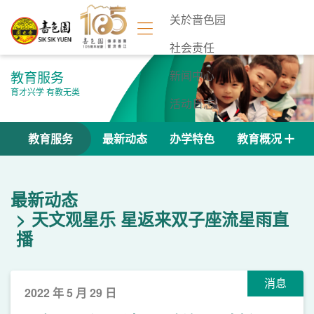
关於啬色园
社会责任
教育服务
新闻中心
育才兴学 有教无类
活动日志
联络我们
教育服务
最新动态
办学特色
教育概况
最新动态
天文观星乐 星返来双子座流星雨直
播
消息
2022 年 5 月 29 日