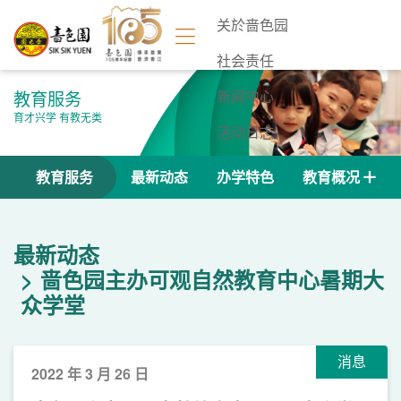
关於啬色园
社会责任
教育服务
新闻中心
育才兴学 有教无类
活动日志
联络我们
教育服务
最新动态
办学特色
教育概况
最新动态
啬色园主办可观自然教育中心暑期大
众学堂
消息
2022 年 3 月 26 日