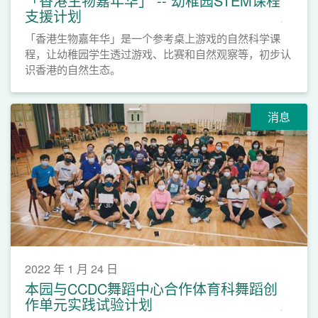
「香港生物嘉年华」 -- 幼稚园STEM课程
支援计划
「香港生物嘉年华」是一个参考桌上游戏的自然科学课
程，让幼稚园学生透过游戏、比赛和自然观察等，初步认
识香港的自然生态。
消息
2022 年 1 月 24 日
本园与CCDC舞蹈中心合作体育科舞蹈创
作单元实践试验计划