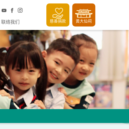
慈善捐款
黃大仙祠
联络我们