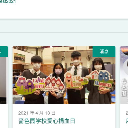
test2021
日
息
消息
2021 年 4 月 13 日
2
啬色园学校爱心捐血日