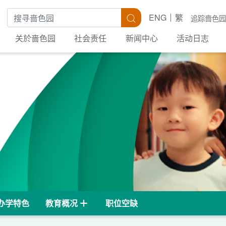
搜寻关键字
搜寻
ENG
繁
追踪啬色园
关於啬色园
社会责任
新闻中心
活动日志
办学特色
教育概况
职位空缺