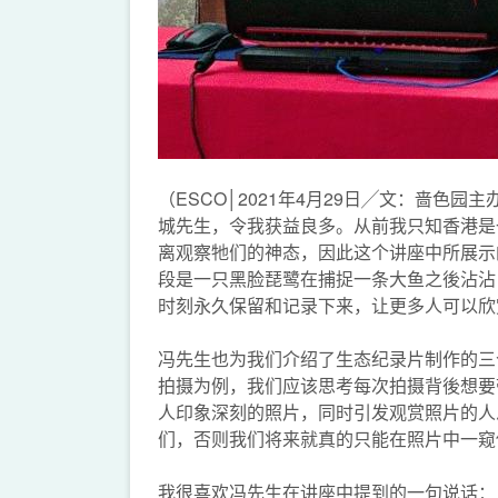
（ESCO│2021年4月29日╱文：啬色
城先生，令我获益良多。从前我只知香港是
离观察牠们的神态，因此这个讲座中所展示
段是一只黑脸琵鹭在捕捉一条大鱼之後沾沾
时刻永久保留和记录下来，让更多人可以欣
冯先生也为我们介绍了生态纪录片制作的三
拍摄为例，我们应该思考每次拍摄背後想要
人印象深刻的照片，同时引发观赏照片的人
们，否则我们将来就真的只能在照片中一窥
我很喜欢冯先生在讲座中提到的一句说话：「Each