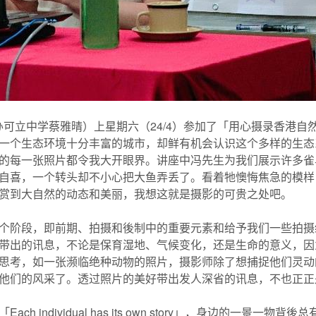
园主办可立中学蔡雅晴）上星期六（24/4）参加了「用心摄录香
一个生态环境十分丰富的城市，却鲜有机会认识这个多样的生态
的每一张照片都令我大开眼界。讲座中冯先生为我们展示许多雀
自喜，一个转头却不小心把大鱼弄丢了。看着牠懊悔焦急的模样
赏到大自然的动态和美丽，我想这就是摄影的可贵之处吧。
个阶段，即前期、拍摄和後制中的重要元素和给予我们一些拍摄
带出的讯息，不论是保育湿地、气候变化，还是生命的意义，因
思考，如一张濒临绝种动物的照片，摄影师除了想捕捉他们灵动
他们的风采了。透过照片的美好带出发人深省的讯息，不也正正
 individual has its own story」，身边的一景