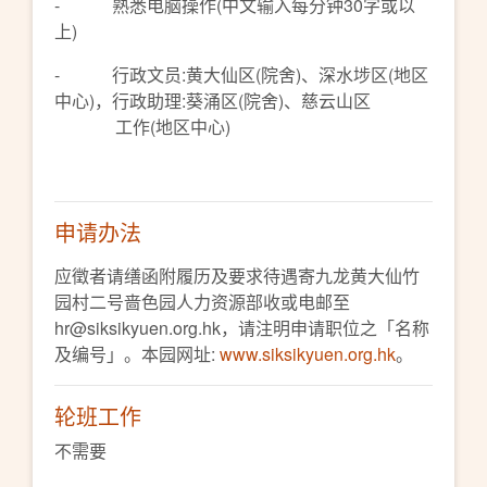
- 熟悉电脑操作(中文输入每分钟30字或以
上)
- 行政文员:黄大仙区(院舍)、深水埗区(地区
中心)，行政助理:葵涌区(院舍)、慈云山区
工作(地区中心)
申请办法
应徵者请缮函附履历及要求待遇寄九龙黄大仙竹
园村二号啬色园人力资源部收或电邮至
hr@siksikyuen.org.hk，请注明申请职位之「名称
及编号」。本园网址:
www.siksikyuen.org.hk
。
轮班工作
不需要