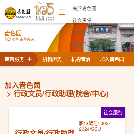
关於啬色园
社会责任
啬色园
新闻中心
普济劝善 崇善惠民
活动日志
联络我们
慈善服务
机构历史
机构管治
加入啬色园
加入啬色园
行政文员/行政助理(院舍/中心)
社会服务
职位编号: 303-
2024/SSU
行政文员/行政助理