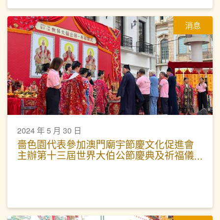
消息
2024 年 5 月 30 日
嗇色園代表參加澳門廟宇節慶文化促進會
主辦第十三屆世界大伯公節慶典及祈福儀
式