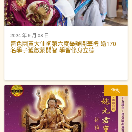
2024 年 9 月 08 日
嗇色園黃大仙祠第六度舉辦開筆禮 逾170
名學子獲啟蒙開智 學習修身立德
活動