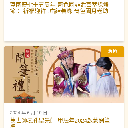
賀國慶七十五周年 嗇色園非遺薈萃綵燈
節： 祈福迎祥 .廣結善緣 嗇色園月老助
緣科儀
活動
2024 年 6 月 19 日
萬世師表孔聖先師 甲辰年2024啟蒙開筆
禮