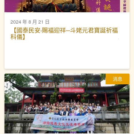
2024 年 8 月 21 日
【國泰民安‧賜福迎祥─斗姥元君寶誕祈福
科儀】
消息