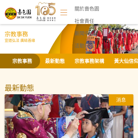
關於嗇色園
社會責任
宗教事務
新聞中心
宣道弘法 廣結善緣
活動日誌
聯絡我們
宗教事務
最新動態
宗教事務架構
黃大仙信
最新動態
消息