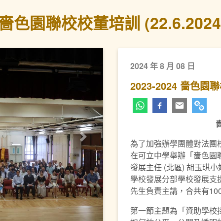
4 嗇色園聯校校董培訓 (22.6.2024
2024 年 8 月 08 日
2023-2024 嗇色園聯
下一頁
為了加強辦學團體對法團校
在可立中學舉辦「嗇色園
發展主任 (北區) 胡玉琪
學校發展分部學校發展支
先生負責主講，合共有10
第一節主題為「資助學校採