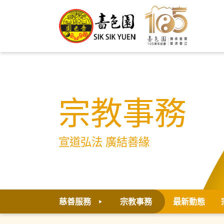
宗教事務
宣道弘法 廣結善緣
慈善服務
宗教事務
最新動態