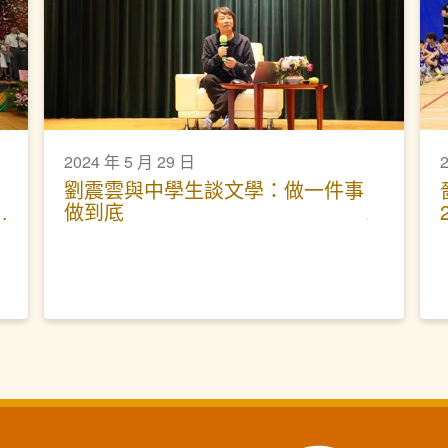
2024 年 5 月 29 日
劉震雲與中學生談文學：做一件事
做到底