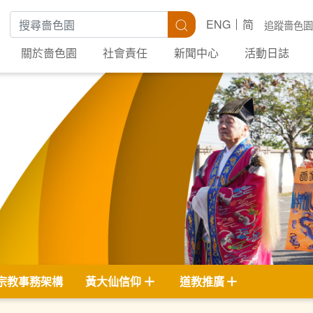
搜尋關鍵字
搜尋
ENG
简
追蹤嗇色園
關於嗇色園
社會責任
新聞中心
活動日誌
宗教事務架構
黃大仙信仰
道教推廣