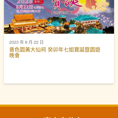
2023 年 8 月 22 日
嗇色園黃大仙祠 癸卯年七姐寶誕暨園遊
晚會