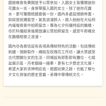
園遊晚會免費開放予公眾參加，入園女士皆獲贈迷你
花露水一支，身穿華服入園的女士，除了迷你花露
水，更可獲贈梳鏡套裝一份。園內多處設燈飾佈置，
如綻放斑斕星空，氣氛浪漫醉人，遊人紛紛在大仙祠
內璀璨夜景中拍照留念。專為七夕科儀特設的鵲橋，
亦於科儀結束後開放讓公眾拍照留念，感受牛郎織女
在鵲橋相會之浪漫。
園內亦為善信設有各項具傳統特色的活動，包括傳統
刺繡、頭飾製作、繩結及玫瑰花工作坊，讓大眾感受
古代閨閣仕女的生活，同場設有即影即有攤位、七姐
盆展示區、月老姻緣一線牽，更有七夕歷史文化展。
希望大家祈求神明庇佑、遊園玩樂之餘，也能了解七
夕文化背後的歷史意義，承傳中華傳統文化。