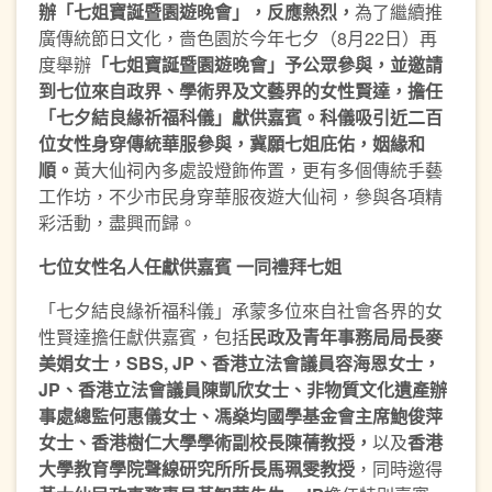
辦
「七姐寶誕暨園遊晚會」
，反應熱烈，
為了繼續推
廣傳統節日文化，嗇色園於今年七夕（8月22日）再
度舉辦
「七姐寶誕暨園遊晚會」
予公眾參與，並邀請
到七位來自政界、學術界及文藝界的女性賢達，擔任
「七夕結良緣祈福科儀」
獻供嘉賓。科儀吸
引
近二百
位女性身穿
傳統華服
參與，
冀願
七姐庇佑，
姻緣和
順。
黃大仙祠內多處設燈飾佈置，更有多個傳統手藝
工作坊，不少市民身穿華服夜遊大仙祠，參與各項精
彩活動，盡興而歸。
七位女性名人
任
獻供嘉賓 一同禮拜七姐
「七夕結良緣祈福科儀」承蒙多位來自社會各界的女
性賢達擔任獻供嘉賓，包括
民政及青年事務局局長麥
美娟女士，
SBS, JP
、
香
港
立法會議
員
容海恩女士，
JP
、
香
港
立法會議
員
陳凱欣女士
、
非物質文化遺產辦
事處總監何惠儀女士
、
馮燊均國學基金會主席鮑俊萍
女士
、
香港樹仁大學學術副校長陳蒨教授，
以及
香港
大學教育學院聲線研究所所長馬珮雯教授
，同時邀得