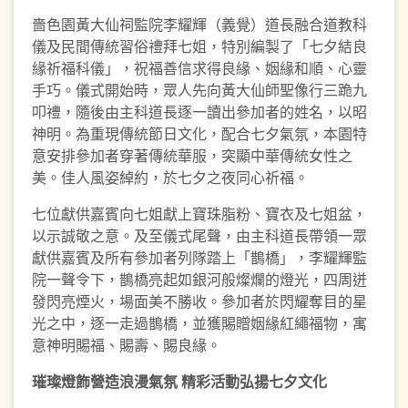
嗇色園黃大仙祠監院李耀輝（義覺）道長融合道教科
儀及民間傳統習俗禮拜七姐，特別編製了「七夕結良
緣祈福科儀」，祝福善信求得良緣、姻緣和順、心靈
手巧。儀式開始時，眾人先向黃大仙師聖像行三跪九
叩禮，隨後由主科道長逐一讀出參加者的姓名，以昭
神明。為重現傳統節日文化，配合七夕氣氛，本園特
意安排參加者穿著傳統華服，突顯中華傳統女性之
美。佳人風姿綽約，於七夕之夜同心祈福。
七位獻供嘉賓向七姐獻上寶珠脂粉、寶衣及七姐盆，
以示誠敬之意。及至儀式尾聲，由主科道長帶領一眾
獻供嘉賓及所有參加者列隊踏上「鵲橋」，李耀輝監
院一聲令下，鵲橋亮起如銀河般燦爛的燈光，四周迸
發閃亮煙火，場面美不勝收。參加者於閃耀奪目的星
光之中，逐一走過鵲橋，並獲賜贈姻緣紅繩福物，寓
意神明賜福、賜壽、賜良緣。
璀
璨
燈飾營
造
浪
漫
氣
氛
精彩活動弘
揚
七夕文
化