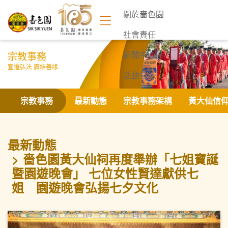
關於嗇色園
社會責任
宗教事務
新聞中心
宣道弘法 廣結善緣
活動日誌
聯絡我們
宗教事務
最新動態
宗教事務架構
黃大仙信
最新動態
嗇色園黃大仙祠再度舉辦「七姐寶誕
暨園遊晚會」 七位女性賢達獻供七
姐 園遊晚會弘揚七夕文化