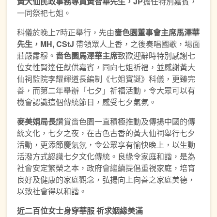
黃大仙
民
政事
務
專員黃智華先
生
，
JP
擔任特別嘉賓，
一同祭祀七姐。
科儀於晚上7時正舉行，先由
嗇色園董事會主席馬澤華
先生，
MH, CStJ
帶領眾人上香，之後奏唱國歌，場面
莊嚴肅穆。
嗇色園馬澤華主席
致歡迎辭時特別感謝七
位女性賢達任獻供嘉賓，同向七姐祈福，並感謝黃大
仙祠監院李耀輝道長編制《七姐寶誕》科儀，更臻完
善，而第二年舉辦「七夕」祈福活動，令大眾可以有
機會認識這個傳統節日，感受七夕氣氛。
麥美娟局長
讚賞嗇色園一直積極推動及傳揚中國的傳
統文化，七夕之夜，在古色古香的黃大仙祠舉行七夕
活動，更添節慶氣氛，令公眾享有愉快晚上，以生動
活潑方式認識七夕文化傳統。良緣令家庭和諧，是為
社會安定繁榮之本，政府會繼續提倡重視家庭，培育
良好及健康的家庭觀念，弘揚向上向善之家庭美德，
以致社會得以和諧。
近二百位女士身穿
華服
祈求姻緣美滿