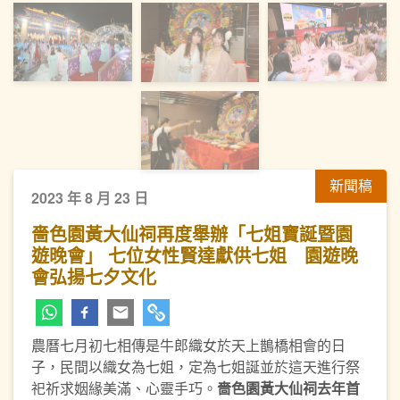
新聞稿
2023 年 8 月 23 日
嗇色園黃大仙祠再度舉辦「七姐寶誕暨園
遊晚會」 七位女性賢達獻供七姐 園遊晚
會弘揚七夕文化
農曆七月初七相傳是牛郎織女於天上鵲橋相會的日
子，民間以織女為七姐，定為七姐誕並於這天進行祭
祀祈求姻緣美滿、心靈手巧。
嗇色園黃大仙祠去年首