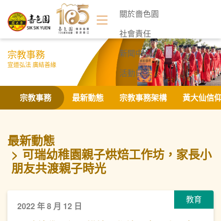
關於嗇色園
社會責任
宗教事務
新聞中心
宣道弘法 廣結善緣
活動日誌
聯絡我們
宗教事務
最新動態
宗教事務架構
黃大仙信
最新動態
可瑞幼稚園親子烘焙工作坊，家長小
朋友共渡親子時光
教育
2022 年 8 月 12 日