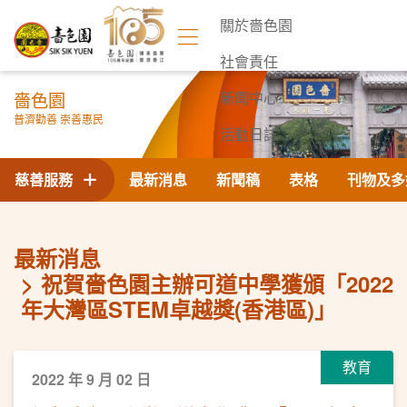
關於嗇色園
社會責任
嗇色園
新聞中心
普濟勸善 崇善惠民
活動日誌
聯絡我們
慈善服務
最新消息
新聞稿
表格
刊物及多
最新消息
祝賀嗇色園主辦可道中學獲頒「2022
年大灣區STEM卓越獎(香港區)」
教育
2022 年 9 月 02 日