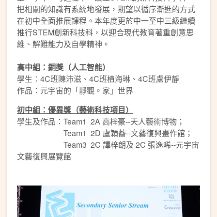
把相關的知識有系統地發展，期望以循序漸進的方式
在初中全面推展課程。本年度更於中一至中三級繼續
推行STEM創新科技科，以迎合現代教育著重創意思
維、解難能力及自學精神。
高中組
：銅獎（人工智能）
學生：4C班陳沛滋、4C班植海琳、4C班盧伊靜
作品：元宇宙的「靜觀。家」世界
初中組：優異獎（藝術科技項目）
學生及作品：Team1 2A 高梓豪--天人藝術博物；
Team1 2D 盧穎蕎--文藝復興畫作館；
Team3 2C 譚梓朗及 2C 張逸晞--元宇宙
文藝復興展覽館