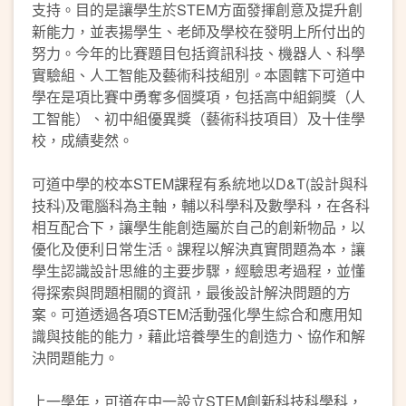
支持。目的是讓學生於STEM方面發揮創意及提升創
新能力，並表揚學生、老師及學校在發明上所付出的
努力。今年的比賽題目包括資訊科技、機器人、科學
實驗組、人工智能及藝術科技組別
。
本園轄下可道中
學在是項比賽中勇奪多個獎項，包括高中組銅獎（人
工智能）、初中組優異獎（藝術科技項目）及十佳學
校，成績斐然。
可道中學的校本STEM課程有系統地以D&T(設計與科
技科)及電腦科為主軸，輔以科學科及數學科，在各科
相互配合下，讓學生能創造屬於自己的創新物品，以
優化及便利日常生活。課程以解決真實問題為本，讓
學生認識設計思維的主要步驟，經驗思考過程，並懂
得探索與問題相關的資訊，最後設計解決問題的方
案。可道透過各項STEM活動强化學生綜合和應用知
識與技能的能力，藉此培養學生的創造力、協作和解
決問題能力。
上一學年，可道在中一設立STEM創新科技科學科，