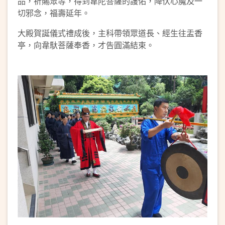
品，祈賜眾等，得到韋陀菩薩的護佑，降伏心魔及一
切邪念，福壽延年。
大殿賀誕儀式禮成後，主科帶領眾道長、經生往盂香
亭，向韋馱菩薩奉香，才告圓滿結束。