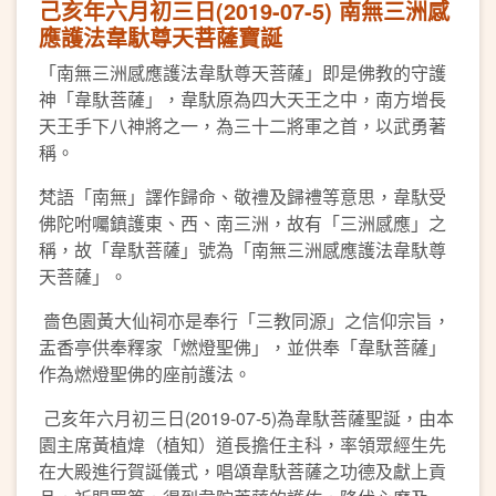
己亥年六月初三日(2019-07-5) 南無三洲感
應護法韋馱尊天菩薩寶誕
「南無三洲感應護法韋馱尊天菩薩」即是佛教的守護
神「韋馱菩薩」，韋馱原為四大天王之中，南方增長
天王手下八神將之一，為三十二將軍之首，以武勇著
稱。
梵語「南無」譯作歸命、敬禮及歸禮等意思，韋馱受
佛陀咐囑鎮護東、西、南三洲，故有「三洲感應」之
稱，故「韋馱菩薩」號為「南無三洲感應護法韋馱尊
天菩薩」。
嗇色園黃大仙祠亦是奉行「三教同源」之信仰宗旨，
盂香亭供奉釋家「燃燈聖佛」，並供奉「韋馱菩薩」
作為燃燈聖佛的座前護法。
己亥年六月初三日(2019-07-5)為韋馱菩薩聖誕，由本
園主席黃植煒（植知）道長擔任主科，率領眾經生先
在大殿進行賀誕儀式，唱頌韋馱菩薩之功德及獻上貢