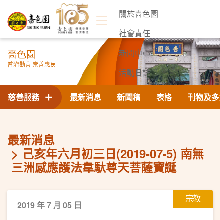
關於嗇色園
社會責任
嗇色園
新聞中心
普濟勸善 崇善惠民
活動日誌
聯絡我們
慈善服務
最新消息
新聞稿
表格
刊物及多
最新消息
己亥年六月初三日(2019-07-5) 南無
三洲感應護法韋馱尊天菩薩寶誕
宗教
2019 年 7 月 05 日