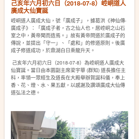
己亥年六月初六日（2018-07-8）崆峒道人
廣成大仙寶誕
崆峒道人廣成大仙，號「廣成子」，據葛洪《神仙傳‧
廣成子》：「廣成子者，古之仙人也，居崆峒之山石
室之中，黃帝聞而造焉。」故有黃帝問道於廣成子的
傳說，並提出「守一」、「處和」的修道原則。後廣
成子修道成功，於鼎湖白日乘龍升天。
己亥年六月初六日（2018-07-8）為崆峒道人廣成大
仙寶誕。當日由本園副主席梁宇華 (群知) 道長擔任主
科，率領一眾經生及道長在大殿舉辦賀誕科儀，奉上
香、花、燈、水、果五獻，以感謝及讚頌廣成大仙傳
道弘法之德。