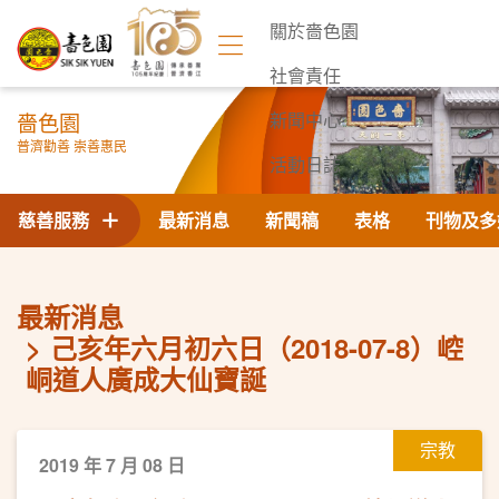
關於嗇色園
社會責任
嗇色園
新聞中心
普濟勸善 崇善惠民
活動日誌
聯絡我們
慈善服務
最新消息
新聞稿
表格
刊物及多
最新消息
己亥年六月初六日（2018-07-8）崆
峒道人廣成大仙寶誕
宗教
2019 年 7 月 08 日