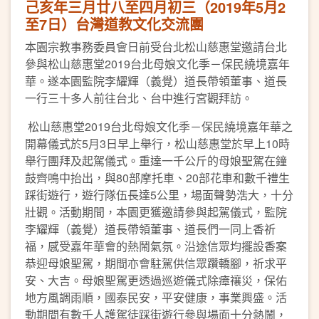
己亥年三月廿八至四月初三（2019年5月2
至7日）台灣道教文化交流團
本園宗教事務委員會日前受台北松山慈惠堂邀請台北
參與松山慈惠堂2019台北母娘文化季－保民繞境嘉年
華。遂本園監院李耀輝（義覺）道長帶領董事、道長
一行三十多人前往台北、台中進行宮觀拜訪。
松山慈惠堂2019台北母娘文化季－保民繞境嘉年華之
開幕儀式於5月3日早上舉行，松山慈惠堂於早上10時
舉行團拜及起駕儀式。重達一千公斤的母娘聖駕在鐘
鼓齊鳴中抬出，與80部摩托車、20部花車和數千禮生
踩街遊行，遊行隊伍長達5公里，場面聲勢浩大，十分
壯觀。活動期間，本園更獲邀請參與起駕儀式，監院
李耀輝（義覺）道長帶領董事、道長們一同上香祈
福，感受嘉年華會的熱鬧氣氛。沿途信眾均擺設香案
恭迎母娘聖駕，期間亦會駐駕供信眾躦轎腳，祈求平
安、大吉。母娘聖駕更透過巡遊儀式除瘴禳災，保佑
地方風調雨順，國泰民安，平安健康，事業興盛。活
動期間有數千人護駕徒踩街遊行參與場面十分熱鬧，