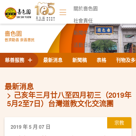
關於嗇色園
社會責任
嗇色園
新聞中心
普濟勸善 崇善惠民
活動日誌
聯絡我們
慈善服務
最新消息
新聞稿
表格
刊物及多
最新消息
己亥年三月廿八至四月初三（2019年
5月2至7日）台灣道教文化交流團
宗教
2019 年 5 月 07 日