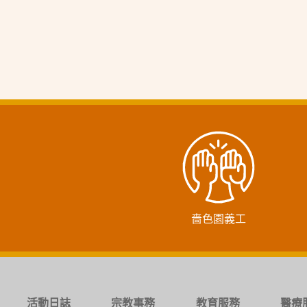
嗇色園義工
活動日誌
宗教事務
教育服務
醫療