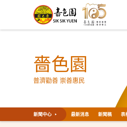
嗇色園
普濟勸善 崇善惠民
新聞中心
最新消息
新聞稿
表