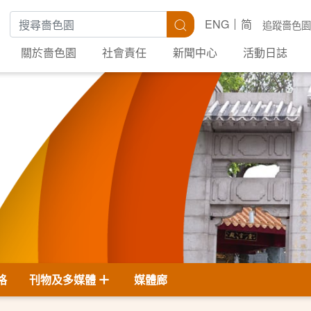
搜尋關鍵字
搜尋
ENG
简
追蹤嗇色園
關於嗇色園
社會責任
新聞中心
活動日誌
格
刊物及多媒體
媒體廊