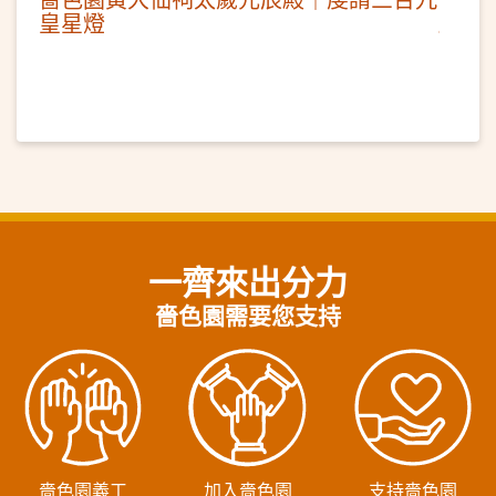
皇星燈
一齊來出分力
嗇色園需要您支持
嗇色園義工
加入嗇色園
支持嗇色園