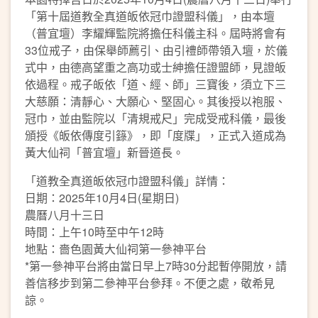
「第十屆道教全真道皈依冠巾證盟科儀」，由本壇
（普宜壇）李耀輝監院將擔任科儀主科。屆時將會有
33位戒子，由保舉師薦引、由引禮師帶領入壇，於儀
式中，由德高望重之高功或士紳擔任證盟師，見證皈
依過程。戒子皈依「道、經、師」三寶後，須立下三
大慈願：清靜心、大願心、堅固心。其後授以袍服、
冠巾，並由監院以「清規戒尺」完成受戒科儀，最後
頒授《皈依傳度引籙》，即「度牒」，正式入道成為
黃大仙祠「普宜壇」新晉道長。
「道教全真道皈依冠巾證盟科儀」詳情：
日期：2025年10月4日(星期日)
農曆八月十三日
時間：上午10時至中午12時
地點：嗇色園黃大仙祠第一參神平台
*第一參神平台將由當日早上7時30分起暫停開放，請
善信移步到第二參神平台參拜。不便之處，敬希見
諒。