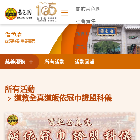
關於嗇色園
社會責任
嗇色園
新聞中心
普濟勸善 崇善惠民
活動日誌
聯絡我們
慈善服務
所有活動
活動回顧
所有活動
道教全真道皈依冠巾證盟科儀